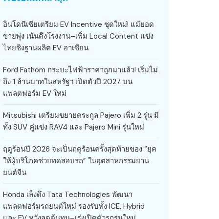
อินโดนีเซียเตรียม EV Incentive ชุดใหม่! แม้ยอด
ขายพุ่ง เน้นดึงโรงงาน–เพิ่ม Local Content แข่ง
ไทยชิงฐานผลิต EV อาเซียน
Ford Fathom กระบะไฟฟ้าราคาถูกมาแล้ว! เริ่มไม่
ถึง 1 ล้านบาทในสหรัฐฯ เปิดตัวปี 2027 บน
แพลตฟอร์ม EV ใหม่
Mitsubishi เตรียมขยายตระกูล Pajero เพิ่ม 2 รุ่น มี
ทั้ง SUV คู่แข่ง RAV4 และ Pajero Mini รุ่นใหม่
ฤดูร้อนปี 2026 จะเป็นฤดูร้อนครั้งสุดท้ายของ “ยุค
ให้ผู้บริโภคช่วยทดสอบรถ” ในอุตสาหกรรมยาน
ยนต์จีน
Honda เล็งดึง Tata Technologies พัฒนา
แพลตฟอร์มรถยนต์ใหม่ รองรับทั้ง ICE, Hybrid
และ EV หวังลดต้นทุน–เร่งเปิดตัวรถรุ่นใหม่