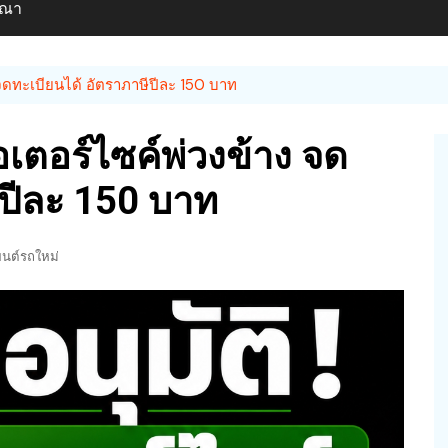
ษณา
ง จดทะเบียนได้ อัตราภาษีปีละ 150 บาท
มอเตอร์ไซค์พ่วงข้าง จด
ีปีละ 150 บาท
นต์รถใหม่