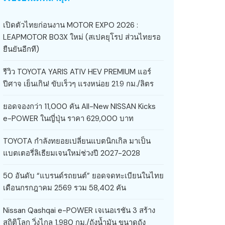
เปิดตัวไทยก่อนงาน MOTOR EXPO 2026 :
LEAPMOTOR B03X ใหม่ (สเปคยุโรป ส่วนไทยรอ
ยืนยันอีกที)
รีวิว TOYOTA YARIS ATIV HEV PREMIUM แอร์
ปีศาจ เย็นเกิน! ขับเร็วๆ แรงหน่อย 21.9 กม./ลิตร
ยอดจองกว่า 11,000 คัน All-New NISSAN Kicks
e-POWER ในญี่ปุ่น ราคา 629,000 บาท
TOYOTA กำลังทยอยเปลี่ยนแบตนิกเกิล มาเป็น
แบตเตอรี่ลิเธียมเจนใหม่ช่วงปี 2027-2028
50 อันดับ “แบรนด์รถยนต์” ยอดจดทะเบียนในไทย
เดือนกรกฎาคม 2569 รวม 58,402 คัน
Nissan Qashqai e-POWER เจเนอเรชัน 3 สร้าง
สถิติโลก วิ่งไกล 1,980 กม./ถังน้ำมัน ขนาดถัง