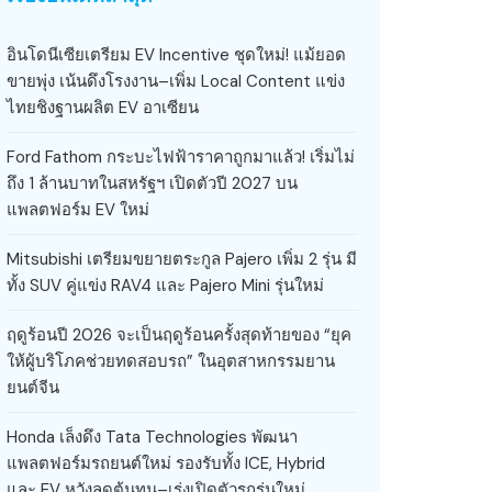
อินโดนีเซียเตรียม EV Incentive ชุดใหม่! แม้ยอด
ขายพุ่ง เน้นดึงโรงงาน–เพิ่ม Local Content แข่ง
ไทยชิงฐานผลิต EV อาเซียน
Ford Fathom กระบะไฟฟ้าราคาถูกมาแล้ว! เริ่มไม่
ถึง 1 ล้านบาทในสหรัฐฯ เปิดตัวปี 2027 บน
แพลตฟอร์ม EV ใหม่
Mitsubishi เตรียมขยายตระกูล Pajero เพิ่ม 2 รุ่น มี
ทั้ง SUV คู่แข่ง RAV4 และ Pajero Mini รุ่นใหม่
ฤดูร้อนปี 2026 จะเป็นฤดูร้อนครั้งสุดท้ายของ “ยุค
ให้ผู้บริโภคช่วยทดสอบรถ” ในอุตสาหกรรมยาน
ยนต์จีน
Honda เล็งดึง Tata Technologies พัฒนา
แพลตฟอร์มรถยนต์ใหม่ รองรับทั้ง ICE, Hybrid
และ EV หวังลดต้นทุน–เร่งเปิดตัวรถรุ่นใหม่