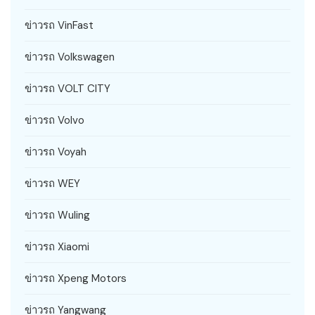
ข่าวรถ VinFast
ข่าวรถ Volkswagen
ข่าวรถ VOLT CITY
ข่าวรถ Volvo
ข่าวรถ Voyah
ข่าวรถ WEY
ข่าวรถ Wuling
ข่าวรถ Xiaomi
ข่าวรถ Xpeng Motors
ข่าวรถ Yangwang