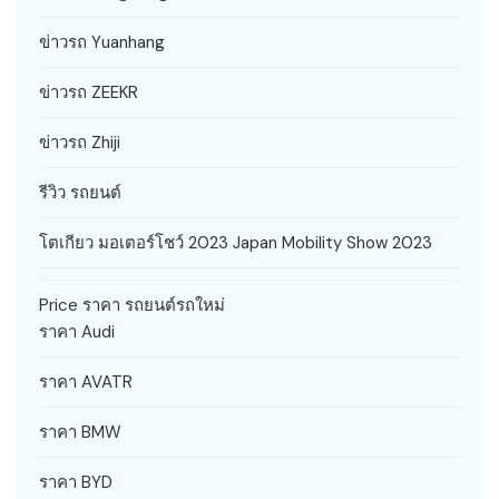
ข่าวรถ Yuanhang
ข่าวรถ ZEEKR
ข่าวรถ Zhiji
รีวิว รถยนต์
โตเกียว มอเตอร์โชว์ 2023 Japan Mobility Show 2023
Price ราคา รถยนต์รถใหม่
ราคา Audi
ราคา AVATR
ราคา BMW
ราคา BYD