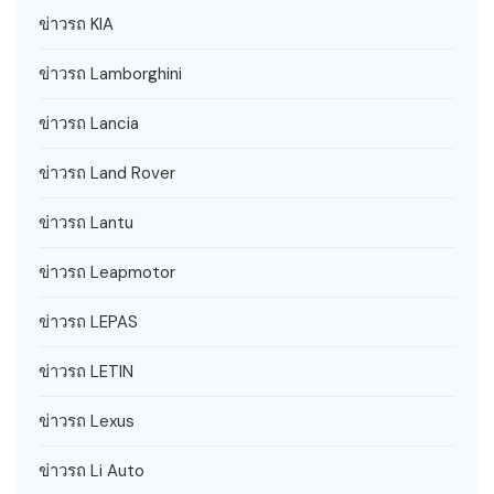
ข่าวรถ KIA
ข่าวรถ Lamborghini
ข่าวรถ Lancia
ข่าวรถ Land Rover
ข่าวรถ Lantu
ข่าวรถ Leapmotor
ข่าวรถ LEPAS
ข่าวรถ LETIN
ข่าวรถ Lexus
ข่าวรถ Li Auto