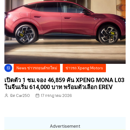
News ข่าวรถยนต์รถใหม่
ข่าวรถ Xpeng Motors
เปิดตัว 1 ชม.จอง 46,859 คัน XPENG MONA L03
ในจีนเริ่ม 614,000 บาท พร้อมตัวเลือก EREV
นัท Car250
17 กรกฎาคม 2026
Advertisement