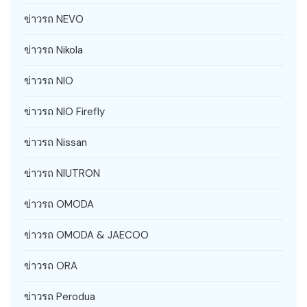
ข่าวรถ NEVO
ข่าวรถ Nikola
ข่าวรถ NIO
ข่าวรถ NIO Firefly
ข่าวรถ Nissan
ข่าวรถ NIUTRON
ข่าวรถ OMODA
ข่าวรถ OMODA & JAECOO
ข่าวรถ ORA
ข่าวรถ Perodua