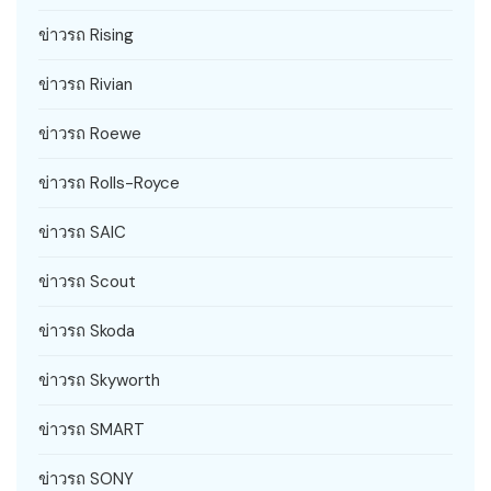
ข่าวรถ Rising
ข่าวรถ Rivian
ข่าวรถ Roewe
ข่าวรถ Rolls-Royce
ข่าวรถ SAIC
ข่าวรถ Scout
ข่าวรถ Skoda
ข่าวรถ Skyworth
ข่าวรถ SMART
ข่าวรถ SONY