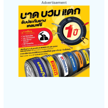
Advertisement