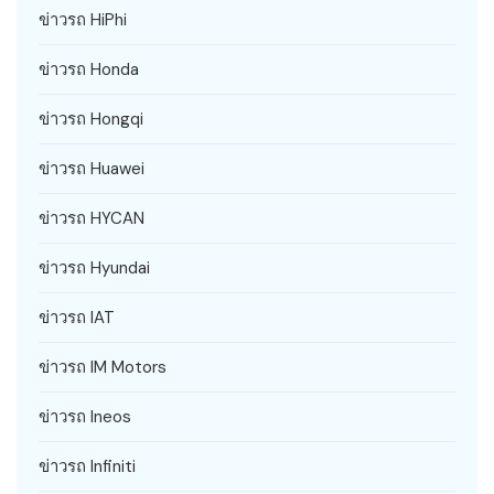
ข่าวรถ HiPhi
ข่าวรถ Honda
ข่าวรถ Hongqi
ข่าวรถ Huawei
ข่าวรถ HYCAN
ข่าวรถ Hyundai
ข่าวรถ IAT
ข่าวรถ IM Motors
ข่าวรถ Ineos
ข่าวรถ Infiniti