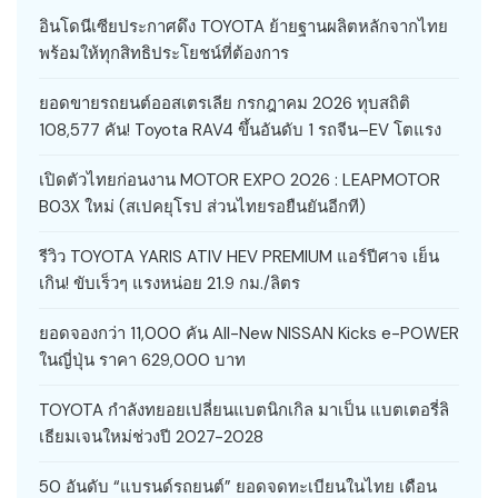
อินโดนีเซียประกาศดึง TOYOTA ย้ายฐานผลิตหลักจากไทย
พร้อมให้ทุกสิทธิประโยชน์ที่ต้องการ
ยอดขายรถยนต์ออสเตรเลีย กรกฎาคม 2026 ทุบสถิติ
108,577 คัน! Toyota RAV4 ขึ้นอันดับ 1 รถจีน–EV โตแรง
เปิดตัวไทยก่อนงาน MOTOR EXPO 2026 : LEAPMOTOR
B03X ใหม่ (สเปคยุโรป ส่วนไทยรอยืนยันอีกที)
รีวิว TOYOTA YARIS ATIV HEV PREMIUM แอร์ปีศาจ เย็น
เกิน! ขับเร็วๆ แรงหน่อย 21.9 กม./ลิตร
ยอดจองกว่า 11,000 คัน All-New NISSAN Kicks e-POWER
ในญี่ปุ่น ราคา 629,000 บาท
TOYOTA กำลังทยอยเปลี่ยนแบตนิกเกิล มาเป็น แบตเตอรี่ลิ
เธียมเจนใหม่ช่วงปี 2027-2028
50 อันดับ “แบรนด์รถยนต์” ยอดจดทะเบียนในไทย เดือน