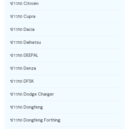
ข่าวรถ Citroën
ข่าวรถ Cupra
ข่าวรถ Dacia
ข่าวรถ Daihatsu
ข่าวรถ DEEPAL
ข่าวรถ Denza
ข่าวรถ DFSK
ข่าวรถ Dodge Charger
ข่าวรถ Dongfeng
ข่าวรถ Dongfeng Forthing