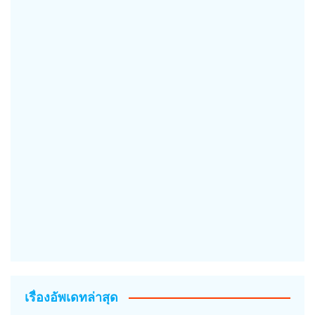
เรื่องอัพเดทล่าสุด