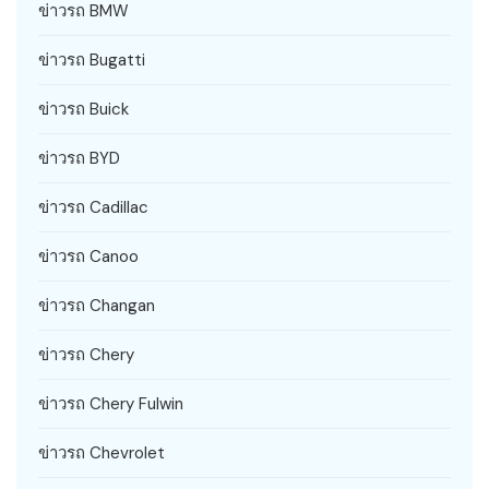
ข่าวรถ BMW
ข่าวรถ Bugatti
ข่าวรถ Buick
ข่าวรถ BYD
ข่าวรถ Cadillac
ข่าวรถ Canoo
ข่าวรถ Changan
ข่าวรถ Chery
ข่าวรถ Chery Fulwin
ข่าวรถ Chevrolet