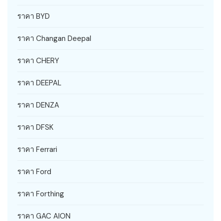
ราคา BYD
ราคา Changan Deepal
ราคา CHERY
ราคา DEEPAL
ราคา DENZA
ราคา DFSK
ราคา Ferrari
ราคา Ford
ราคา Forthing
ราคา GAC AION