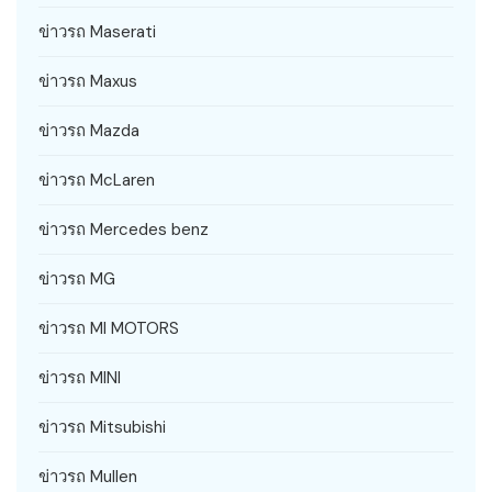
ข่าวรถ Maserati
ข่าวรถ Maxus
ข่าวรถ Mazda
ข่าวรถ McLaren
ข่าวรถ Mercedes benz
ข่าวรถ MG
ข่าวรถ MI MOTORS
ข่าวรถ MINI
ข่าวรถ Mitsubishi
ข่าวรถ Mullen