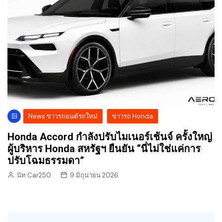
News ข่าวรถยนต์รถใหม่
ข่าวรถ Honda
Honda Accord กำลังปรับไมเนอร์เช้นจ์ ครั้งใหญ่
ผู้บริหาร Honda สหรัฐฯ ยืนยัน “นี่ไม่ใช่แค่การ
ปรับโฉมธรรมดา”
นัท Car250
9 มิถุนายน 2026