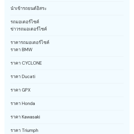
นำเข้ารถยนต์อิสระ
รถมอเตอร์ไซค์
ข่าวรถมอเตอร์ไซค์
ราคารถมอเตอร์ไซค์
ราคา BMW
ราคา CYCLONE
ราคา Ducati
ราคา GPX
ราคา Honda
ราคา Kawasaki
ราคา Triumph