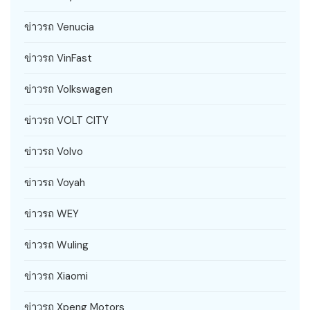
ข่าวรถ Venucia
ข่าวรถ VinFast
ข่าวรถ Volkswagen
ข่าวรถ VOLT CITY
ข่าวรถ Volvo
ข่าวรถ Voyah
ข่าวรถ WEY
ข่าวรถ Wuling
ข่าวรถ Xiaomi
ข่าวรถ Xpeng Motors