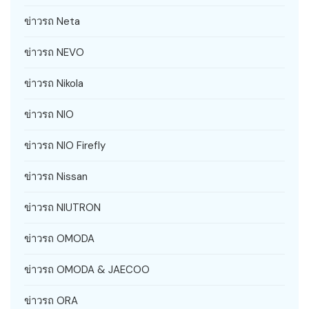
ข่าวรถ Neta
ข่าวรถ NEVO
ข่าวรถ Nikola
ข่าวรถ NIO
ข่าวรถ NIO Firefly
ข่าวรถ Nissan
ข่าวรถ NIUTRON
ข่าวรถ OMODA
ข่าวรถ OMODA & JAECOO
ข่าวรถ ORA