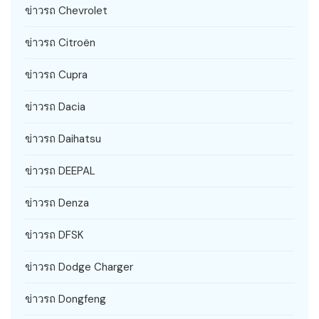
ข่าวรถ Chevrolet
ข่าวรถ Citroën
ข่าวรถ Cupra
ข่าวรถ Dacia
ข่าวรถ Daihatsu
ข่าวรถ DEEPAL
ข่าวรถ Denza
ข่าวรถ DFSK
ข่าวรถ Dodge Charger
ข่าวรถ Dongfeng