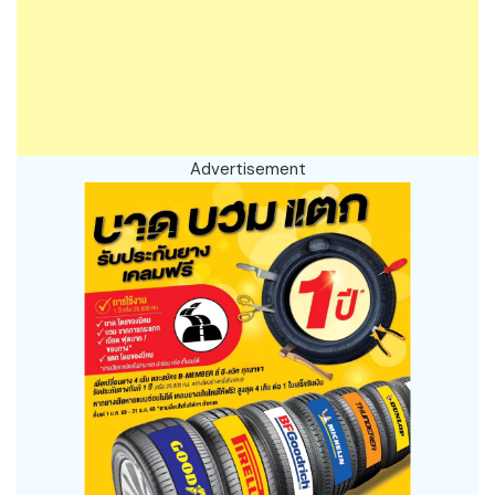
Advertisement