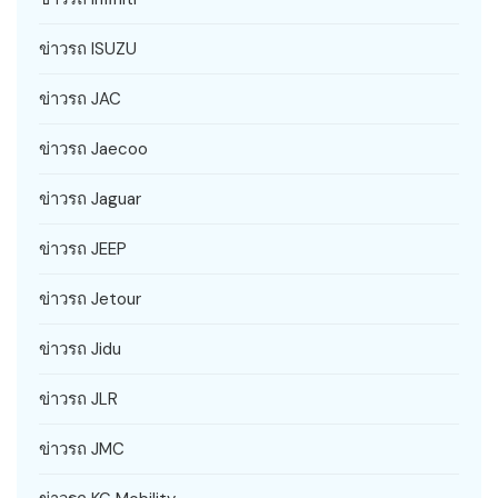
ข่าวรถ ISUZU
ข่าวรถ JAC
ข่าวรถ Jaecoo
ข่าวรถ Jaguar
ข่าวรถ JEEP
ข่าวรถ Jetour
ข่าวรถ Jidu
ข่าวรถ JLR
ข่าวรถ JMC