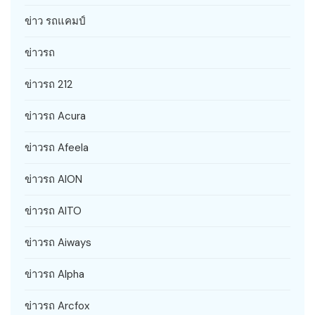
ข่าว รถแคมป์
ข่าวรถ
ข่าวรถ 212
ข่าวรถ Acura
ข่าวรถ Afeela
ข่าวรถ AION
ข่าวรถ AITO
ข่าวรถ Aiways
ข่าวรถ Alpha
ข่าวรถ Arcfox