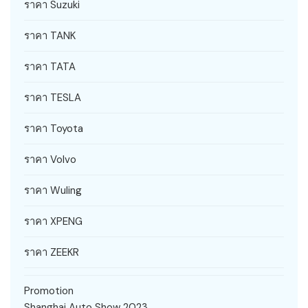
ราคา Suzuki
ราคา TANK
ราคา TATA
ราคา TESLA
ราคา Toyota
ราคา Volvo
ราคา Wuling
ราคา XPENG
ราคา ZEEKR
Promotion
Shanghai Auto Show 2023