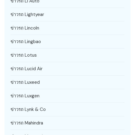
ข่าวรถ Li Auto
ข่าวรถ Lightyear
ข่าวรถ Lincoln
ข่าวรถ Lingbao
ข่าวรถ Lotus
ข่าวรถ Lucid Air
ข่าวรถ Luxeed
ข่าวรถ Luxgen
ข่าวรถ Lynk & Co
ข่าวรถ Mahindra