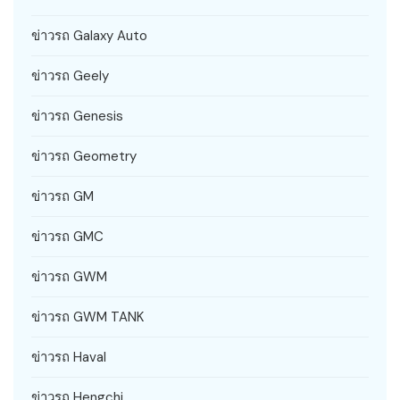
ข่าวรถ Galaxy Auto
ข่าวรถ Geely
ข่าวรถ Genesis
ข่าวรถ Geometry
ข่าวรถ GM
ข่าวรถ GMC
ข่าวรถ GWM
ข่าวรถ GWM TANK
ข่าวรถ Haval
ข่าวรถ Hengchi