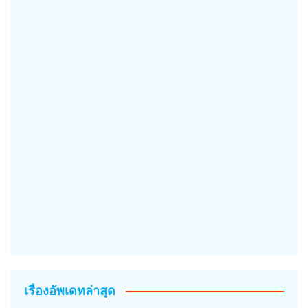
เรื่องอัพเดทล่าสุด