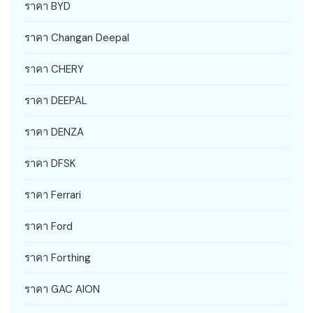
ราคา BYD
ราคา Changan Deepal
ราคา CHERY
ราคา DEEPAL
ราคา DENZA
ราคา DFSK
ราคา Ferrari
ราคา Ford
ราคา Forthing
ราคา GAC AION