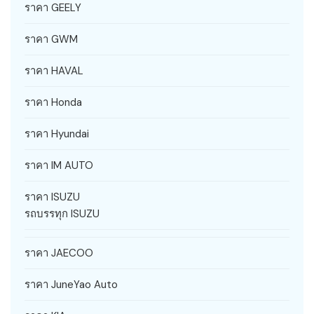
ราคา GEELY
ราคา GWM
ราคา HAVAL
ราคา Honda
ราคา Hyundai
ราคา IM AUTO
ราคา ISUZU
รถบรรทุก ISUZU
ราคา JAECOO
ราคา JuneYao Auto