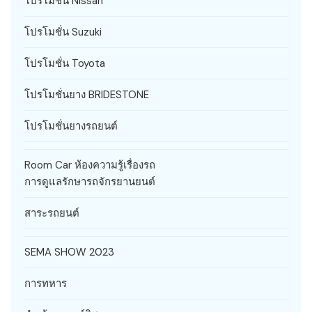
โปรโมชั่น Nissan
โปรโมชั่น Suzuki
โปรโมชั่น Toyota
โปรโมชั่นยาง BRIDESTONE
โปรโมชั่นยางรถยนต์
Room Car ห้องความรู้เรื่องรถ
การดูแลรักษารถจักรยานยนต์
สาระรถยนต์
SEMA SHOW 2023
การทหาร