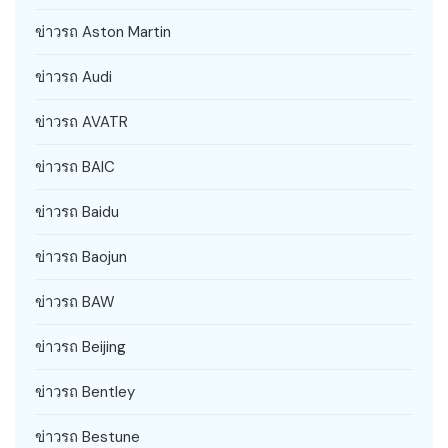
ข่าวรถ Aston Martin
ข่าวรถ Audi
ข่าวรถ AVATR
ข่าวรถ BAIC
ข่าวรถ Baidu
ข่าวรถ Baojun
ข่าวรถ BAW
ข่าวรถ Beijing
ข่าวรถ Bentley
ข่าวรถ Bestune