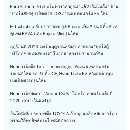
Ford Fathom กระบะไฟฟ้าราคาถูกมาแล้ว! เริ่มไม่ถึง 1 ล้าน
บาทในสหรัฐฯ เปิดตัวปี 2027 บนแพลตฟอร์ม EV ใหม่
Mitsubishi เตรียมขยายตระกูล Pajero เพิ่ม 2 รุ่น มีทั้ง SUV
คู่แข่ง RAV4 และ Pajero Mini รุ่นใหม่
ฤดูร้อนปี 2026 จะเป็นฤดูร้อนครั้งสุดท้ายของ “ยุคให้ผู้
บริโภคช่วยทดสอบรถ” ในอุตสาหกรรมยานยนต์จีน
Honda เล็งดึง Tata Technologies พัฒนาแพลตฟอร์ม
รถยนต์ใหม่ รองรับทั้ง ICE, Hybrid และ EV หวังลดต้นทุน–
เร่งเปิดตัวรถรุ่นใหม่
Honda เล็งพัฒนา “Accord SUV” ไฮบริด คาดเริ่มผลิตปี
2029 เฉพาะในสหรัฐฯ
อินโดนีเซียประกาศดึง TOYOTA ย้ายฐานผลิตหลักจากไทย
พร้อมให้ทุกสิทธิประโยชน์ที่ต้องการ