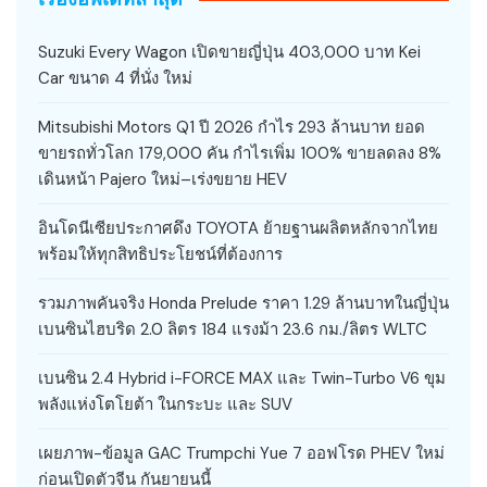
Suzuki Every Wagon เปิดขายญี่ปุ่น 403,000 บาท Kei
Car ขนาด 4 ที่นั่ง ใหม่
Mitsubishi Motors Q1 ปี 2026 กำไร 293 ล้านบาท ยอด
ขายรถทั่วโลก 179,000 คัน กำไรเพิ่ม 100% ขายลดลง 8%
เดินหน้า Pajero ใหม่–เร่งขยาย HEV
อินโดนีเซียประกาศดึง TOYOTA ย้ายฐานผลิตหลักจากไทย
พร้อมให้ทุกสิทธิประโยชน์ที่ต้องการ
รวมภาพคันจริง Honda Prelude ราคา 1.29 ล้านบาทในญี่ปุ่น
เบนซินไฮบริด 2.0 ลิตร 184 แรงม้า 23.6 กม./ลิตร WLTC
เบนซิน 2.4 Hybrid i-FORCE MAX และ Twin-Turbo V6 ขุม
พลังแห่งโตโยต้า ในกระบะ และ SUV
เผยภาพ-ข้อมูล GAC Trumpchi Yue 7 ออฟโรด PHEV ใหม่
ก่อนเปิดตัวจีน กันยายนนี้