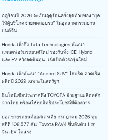
ฤดูร้อนปี 2026 จะเป็นฤดูร้อนครั้งสุดท้ายของ “ยุค
ให้ผู้บริโภคช่วยทดสอบรถ” ในอุตสาหกรรมยาน
ยนต์จีน
Honda เล็งดึง Tata Technologies พัฒนา
แพลตฟอร์มรถยนต์ใหม่ รองรับทั้ง ICE, Hybrid
และ EV หวังลดต้นทุน–เร่งเปิดตัวรถรุ่นใหม่
Honda เล็งพัฒนา “Accord SUV” ไฮบริด คาดเริ่ม
ผลิตปี 2029 เฉพาะในสหรัฐฯ
อินโดนีเซียประกาศดึง TOYOTA ย้ายฐานผลิตหลัก
จากไทย พร้อมให้ทุกสิทธิประโยชน์ที่ต้องการ
ยอดขายรถยนต์ออสเตรเลีย กรกฎาคม 2026 ทุบ
สถิติ 108,577 คัน! Toyota RAV4 ขึ้นอันดับ 1 รถ
จีน–EV โตแรง