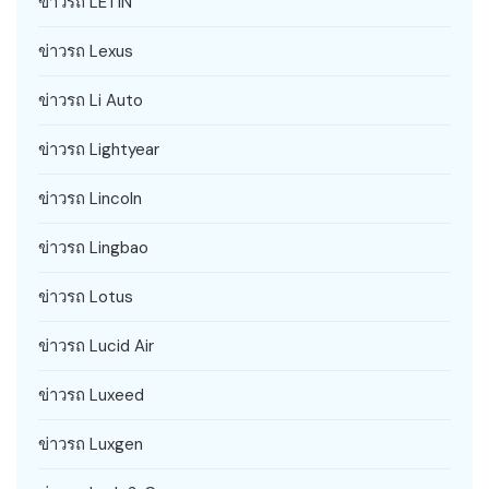
ข่าวรถ LETIN
ข่าวรถ Lexus
ข่าวรถ Li Auto
ข่าวรถ Lightyear
ข่าวรถ Lincoln
ข่าวรถ Lingbao
ข่าวรถ Lotus
ข่าวรถ Lucid Air
ข่าวรถ Luxeed
ข่าวรถ Luxgen