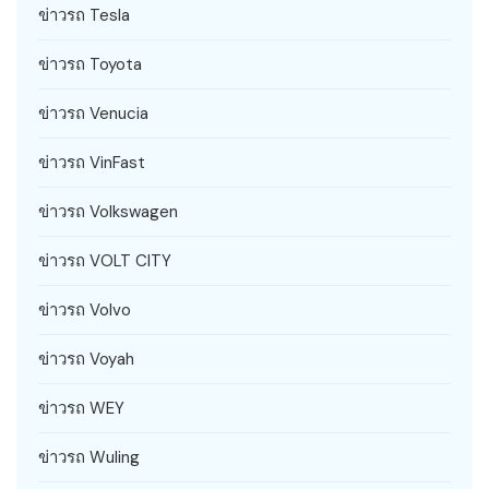
ข่าวรถ Tesla
ข่าวรถ Toyota
ข่าวรถ Venucia
ข่าวรถ VinFast
ข่าวรถ Volkswagen
ข่าวรถ VOLT CITY
ข่าวรถ Volvo
ข่าวรถ Voyah
ข่าวรถ WEY
ข่าวรถ Wuling