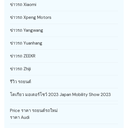
ข่าวรถ Xiaomi
ข่าวรถ Xpeng Motors
ข่าวรถ Yangwang
ข่าวรถ Yuanhang
ข่าวรถ ZEEKR
ข่าวรถ Zhiji
รีวิว รถยนต์
โตเกียว มอเตอร์โชว์ 2023 Japan Mobility Show 2023
Price ราคา รถยนต์รถใหม่
ราคา Audi