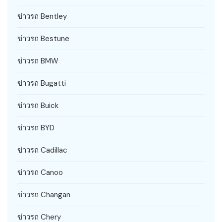
ข่าวรถ Bentley
ข่าวรถ Bestune
ข่าวรถ BMW
ข่าวรถ Bugatti
ข่าวรถ Buick
ข่าวรถ BYD
ข่าวรถ Cadillac
ข่าวรถ Canoo
ข่าวรถ Changan
ข่าวรถ Chery