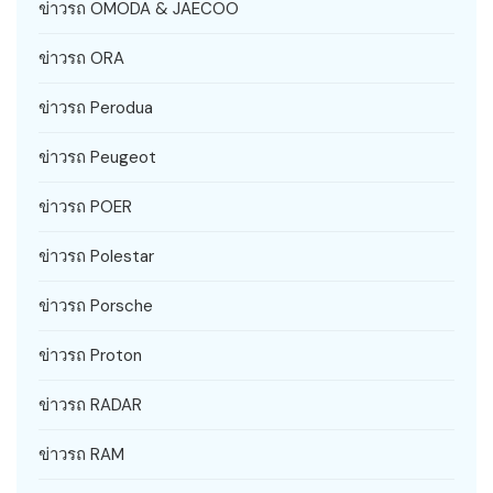
ข่าวรถ OMODA & JAECOO
ข่าวรถ ORA
ข่าวรถ Perodua
ข่าวรถ Peugeot
ข่าวรถ POER
ข่าวรถ Polestar
ข่าวรถ Porsche
ข่าวรถ Proton
ข่าวรถ RADAR
ข่าวรถ RAM