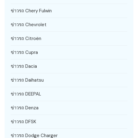
ข่าวรถ Chery Fulwin
ข่าวรถ Chevrolet
ข่าวรถ Citroën
ข่าวรถ Cupra
ข่าวรถ Dacia
ข่าวรถ Daihatsu
ข่าวรถ DEEPAL
ข่าวรถ Denza
ข่าวรถ DFSK
ข่าวรถ Dodge Charger