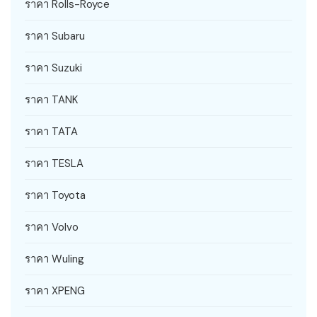
ราคา Rolls-Royce
ราคา Subaru
ราคา Suzuki
ราคา TANK
ราคา TATA
ราคา TESLA
ราคา Toyota
ราคา Volvo
ราคา Wuling
ราคา XPENG