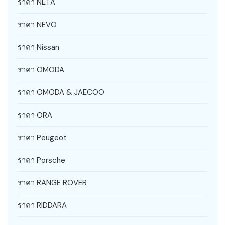
ราคา NETA
ราคา NEVO
ราคา Nissan
ราคา OMODA
ราคา OMODA & JAECOO
ราคา ORA
ราคา Peugeot
ราคา Porsche
ราคา RANGE ROVER
ราคา RIDDARA