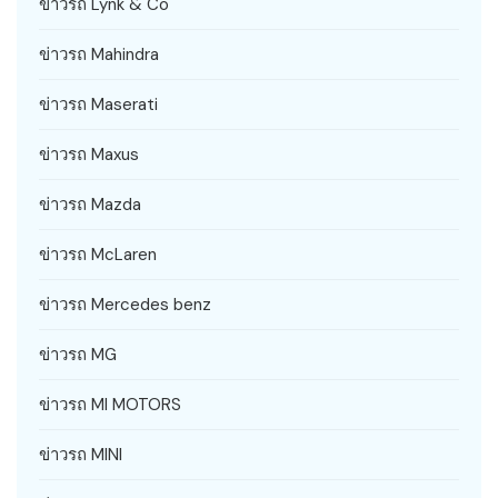
ข่าวรถ Lynk & Co
ข่าวรถ Mahindra
ข่าวรถ Maserati
ข่าวรถ Maxus
ข่าวรถ Mazda
ข่าวรถ McLaren
ข่าวรถ Mercedes benz
ข่าวรถ MG
ข่าวรถ MI MOTORS
ข่าวรถ MINI