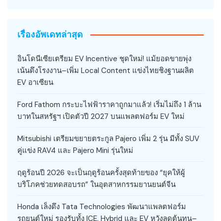
เรื่องอัพเดทล่าสุด
อินโดนีเซียเตรียม EV Incentive ชุดใหม่! แม้ยอดขายพุ่ง
เน้นดึงโรงงาน–เพิ่ม Local Content แข่งไทยชิงฐานผลิต
EV อาเซียน
Ford Fathom กระบะไฟฟ้าราคาถูกมาแล้ว! เริ่มไม่ถึง 1 ล้าน
บาทในสหรัฐฯ เปิดตัวปี 2027 บนแพลตฟอร์ม EV ใหม่
Mitsubishi เตรียมขยายตระกูล Pajero เพิ่ม 2 รุ่น มีทั้ง SUV
คู่แข่ง RAV4 และ Pajero Mini รุ่นใหม่
ฤดูร้อนปี 2026 จะเป็นฤดูร้อนครั้งสุดท้ายของ “ยุคให้ผู้
บริโภคช่วยทดสอบรถ” ในอุตสาหกรรมยานยนต์จีน
Honda เล็งดึง Tata Technologies พัฒนาแพลตฟอร์ม
รถยนต์ใหม่ รองรับทั้ง ICE, Hybrid และ EV หวังลดต้นทุน–