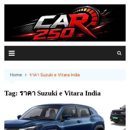
Skip
to
content
Home
ราคา Suzuki e Vitara India
Tag:
ราคา Suzuki e Vitara India