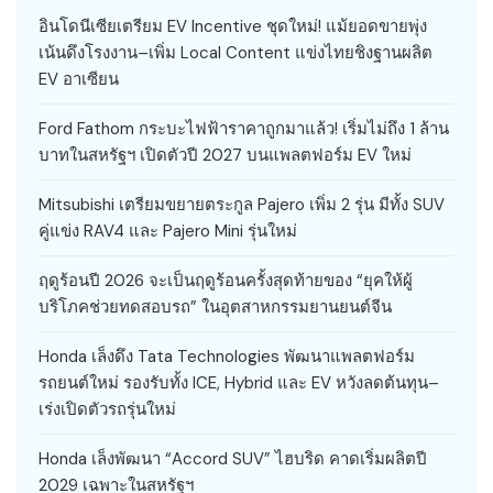
อินโดนีเซียเตรียม EV Incentive ชุดใหม่! แม้ยอดขายพุ่ง
เน้นดึงโรงงาน–เพิ่ม Local Content แข่งไทยชิงฐานผลิต
EV อาเซียน
Ford Fathom กระบะไฟฟ้าราคาถูกมาแล้ว! เริ่มไม่ถึง 1 ล้าน
บาทในสหรัฐฯ เปิดตัวปี 2027 บนแพลตฟอร์ม EV ใหม่
Mitsubishi เตรียมขยายตระกูล Pajero เพิ่ม 2 รุ่น มีทั้ง SUV
คู่แข่ง RAV4 และ Pajero Mini รุ่นใหม่
ฤดูร้อนปี 2026 จะเป็นฤดูร้อนครั้งสุดท้ายของ “ยุคให้ผู้
บริโภคช่วยทดสอบรถ” ในอุตสาหกรรมยานยนต์จีน
Honda เล็งดึง Tata Technologies พัฒนาแพลตฟอร์ม
รถยนต์ใหม่ รองรับทั้ง ICE, Hybrid และ EV หวังลดต้นทุน–
เร่งเปิดตัวรถรุ่นใหม่
Honda เล็งพัฒนา “Accord SUV” ไฮบริด คาดเริ่มผลิตปี
2029 เฉพาะในสหรัฐฯ