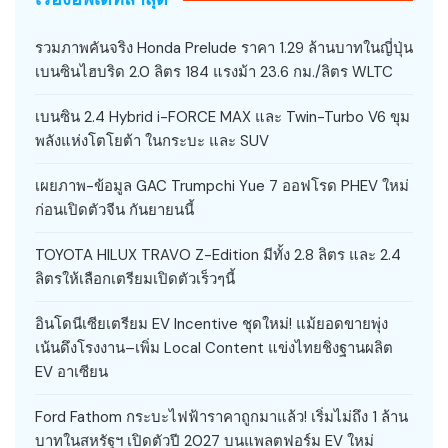
รวมภาพคันจริง Honda Prelude ราคา 1.29 ล้านบาทในญี่ปุ่น
เบนซินไฮบริด 2.0 ลิตร 184 แรงม้า 23.6 กม./ลิตร WLTC
เบนซิน 2.4 Hybrid i-FORCE MAX และ Twin-Turbo V6 ขุม
พลังแห่งโตโยต้า ในกระบะ และ SUV
เผยภาพ-ข้อมูล GAC Trumpchi Yue 7 ออฟโรด PHEV ใหม่
ก่อนเปิดตัวจีน กันยายนนี้
TOYOTA HILUX TRAVO Z-Edition มีทั้ง 2.8 ลิตร และ 2.4
ลิตรให้เลือกเตรียมเปิดตัวเร็วๆนี้
อินโดนีเซียเตรียม EV Incentive ชุดใหม่! แม้ยอดขายพุ่ง
เน้นดึงโรงงาน–เพิ่ม Local Content แข่งไทยชิงฐานผลิต
EV อาเซียน
Ford Fathom กระบะไฟฟ้าราคาถูกมาแล้ว! เริ่มไม่ถึง 1 ล้าน
บาทในสหรัฐฯ เปิดตัวปี 2027 บนแพลตฟอร์ม EV ใหม่