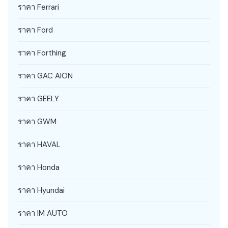
ราคา Ferrari
ราคา Ford
ราคา Forthing
ราคา GAC AION
ราคา GEELY
ราคา GWM
ราคา HAVAL
ราคา Honda
ราคา Hyundai
ราคา IM AUTO