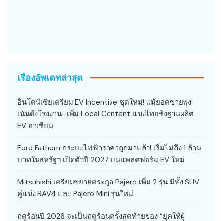
เรื่องอัพเดทล่าสุด
อินโดนีเซียเตรียม EV Incentive ชุดใหม่! แม้ยอดขายพุ่ง
เน้นดึงโรงงาน–เพิ่ม Local Content แข่งไทยชิงฐานผลิต
EV อาเซียน
Ford Fathom กระบะไฟฟ้าราคาถูกมาแล้ว! เริ่มไม่ถึง 1 ล้าน
บาทในสหรัฐฯ เปิดตัวปี 2027 บนแพลตฟอร์ม EV ใหม่
Mitsubishi เตรียมขยายตระกูล Pajero เพิ่ม 2 รุ่น มีทั้ง SUV
คู่แข่ง RAV4 และ Pajero Mini รุ่นใหม่
ฤดูร้อนปี 2026 จะเป็นฤดูร้อนครั้งสุดท้ายของ “ยุคให้ผู้