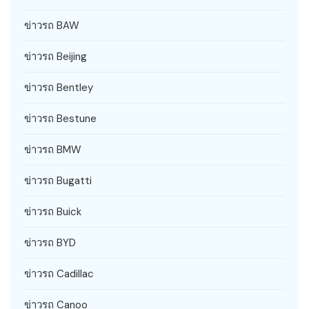
ข่าวรถ BAW
ข่าวรถ Beijing
ข่าวรถ Bentley
ข่าวรถ Bestune
ข่าวรถ BMW
ข่าวรถ Bugatti
ข่าวรถ Buick
ข่าวรถ BYD
ข่าวรถ Cadillac
ข่าวรถ Canoo