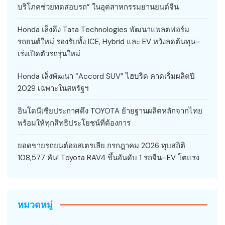
บริโภคช่วยทดสอบรถ” ในอุตสาหกรรมยานยนต์จีน
Honda เล็งดึง Tata Technologies พัฒนาแพลตฟอร์ม
รถยนต์ใหม่ รองรับทั้ง ICE, Hybrid และ EV หวังลดต้นทุน–
เร่งเปิดตัวรถรุ่นใหม่
Honda เล็งพัฒนา “Accord SUV” ไฮบริด คาดเริ่มผลิตปี
2029 เฉพาะในสหรัฐฯ
อินโดนีเซียประกาศดึง TOYOTA ย้ายฐานผลิตหลักจากไทย
พร้อมให้ทุกสิทธิประโยชน์ที่ต้องการ
ยอดขายรถยนต์ออสเตรเลีย กรกฎาคม 2026 ทุบสถิติ
108,577 คัน! Toyota RAV4 ขึ้นอันดับ 1 รถจีน–EV โตแรง
หมวดหมู่