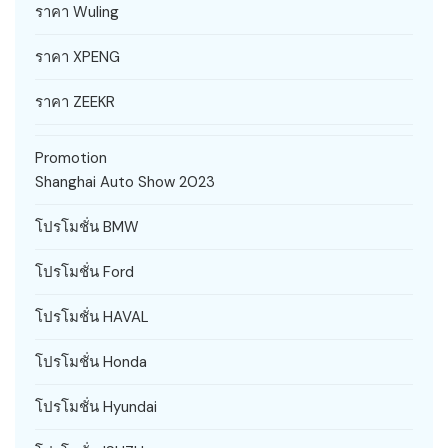
ราคา Wuling
ราคา XPENG
ราคา ZEEKR
Promotion
Shanghai Auto Show 2023
โปรโมชั่น BMW
โปรโมชั่น Ford
โปรโมชั่น HAVAL
โปรโมชั่น Honda
โปรโมชั่น Hyundai