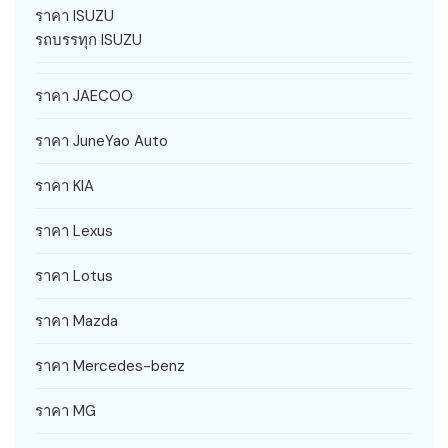
ราคา ISUZU
รถบรรทุก ISUZU
ราคา JAECOO
ราคา JuneYao Auto
ราคา KIA
ราคา Lexus
ราคา Lotus
ราคา Mazda
ราคา Mercedes-benz
ราคา MG