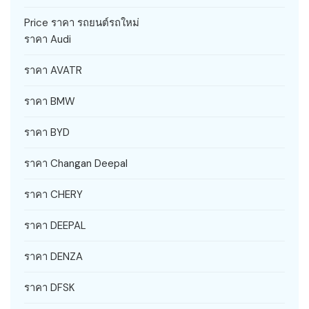
Price ราคา รถยนต์รถใหม่
ราคา Audi
ราคา AVATR
ราคา BMW
ราคา BYD
ราคา Changan Deepal
ราคา CHERY
ราคา DEEPAL
ราคา DENZA
ราคา DFSK