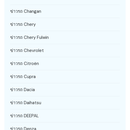
ข่าวรถ Changan
ข่าวรถ Chery
ข่าวรถ Chery Fulwin
ข่าวรถ Chevrolet
ข่าวรถ Citroën
ข่าวรถ Cupra
ข่าวรถ Dacia
ข่าวรถ Daihatsu
ข่าวรถ DEEPAL
ข่าวรถ Denza