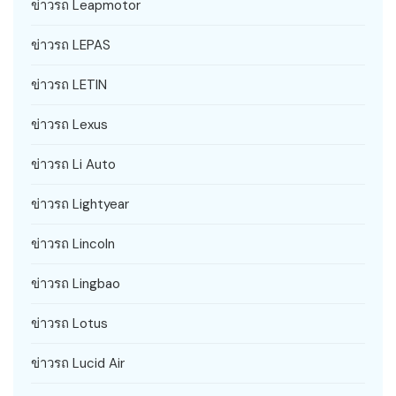
ข่าวรถ Leapmotor
ข่าวรถ LEPAS
ข่าวรถ LETIN
ข่าวรถ Lexus
ข่าวรถ Li Auto
ข่าวรถ Lightyear
ข่าวรถ Lincoln
ข่าวรถ Lingbao
ข่าวรถ Lotus
ข่าวรถ Lucid Air