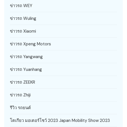
ข่าวรถ WEY
ข่าวรถ Wuling
ข่าวรถ Xiaomi
ข่าวรถ Xpeng Motors
ข่าวรถ Yangwang
ข่าวรถ Yuanhang
ข่าวรถ ZEEKR
ข่าวรถ Zhiji
รีวิว รถยนต์
โตเกียว มอเตอร์โชว์ 2023 Japan Mobility Show 2023