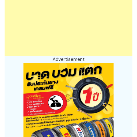
Advertisement