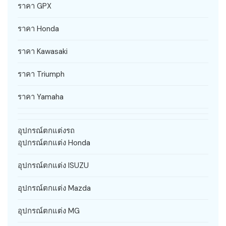
ราคา GPX
ราคา Honda
ราคา Kawasaki
ราคา Triumph
ราคา Yamaha
อุปกรณ์ตกแต่งรถ
อุปกรณ์ตกแต่ง Honda
อุปกรณ์ตกแต่ง ISUZU
อุปกรณ์ตกแต่ง Mazda
อุปกรณ์ตกแต่ง MG