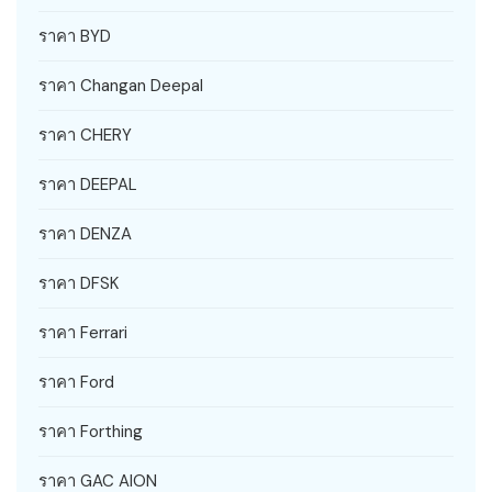
ราคา BYD
ราคา Changan Deepal
ราคา CHERY
ราคา DEEPAL
ราคา DENZA
ราคา DFSK
ราคา Ferrari
ราคา Ford
ราคา Forthing
ราคา GAC AION