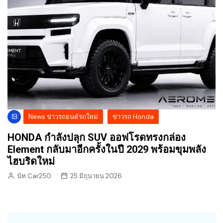
News ข่าวรถยนต์รถใหม่
ข่าวรถ Honda
HONDA กำลังปลุก SUV ออฟโรดทรงกล่อง
Element กลับมาอีกครั้งในปี 2029 พร้อมขุมพลัง
ไฮบริดใหม่
นัท Car250
25 มิถุนายน 2026