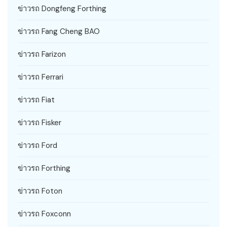
ข่าวรถ Dongfeng Forthing
ข่าวรถ Fang Cheng BAO
ข่าวรถ Farizon
ข่าวรถ Ferrari
ข่าวรถ Fiat
ข่าวรถ Fisker
ข่าวรถ Ford
ข่าวรถ Forthing
ข่าวรถ Foton
ข่าวรถ Foxconn