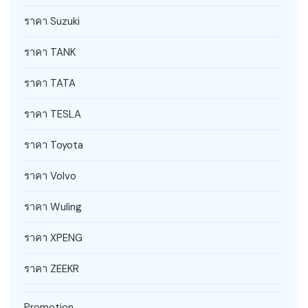
ราคา Suzuki
ราคา TANK
ราคา TATA
ราคา TESLA
ราคา Toyota
ราคา Volvo
ราคา Wuling
ราคา XPENG
ราคา ZEEKR
Promotion