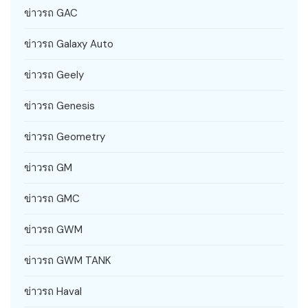
ข่าวรถ GAC
ข่าวรถ Galaxy Auto
ข่าวรถ Geely
ข่าวรถ Genesis
ข่าวรถ Geometry
ข่าวรถ GM
ข่าวรถ GMC
ข่าวรถ GWM
ข่าวรถ GWM TANK
ข่าวรถ Haval