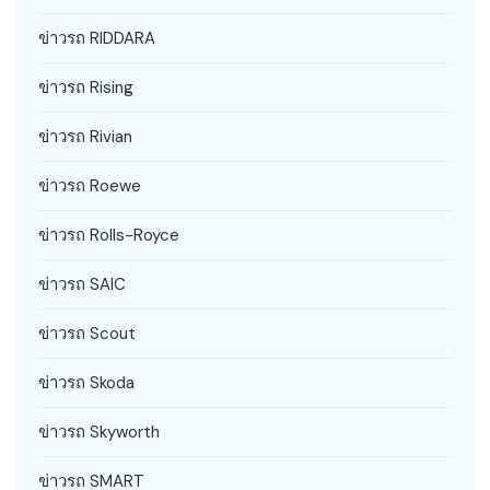
ข่าวรถ RIDDARA
ข่าวรถ Rising
ข่าวรถ Rivian
ข่าวรถ Roewe
ข่าวรถ Rolls-Royce
ข่าวรถ SAIC
ข่าวรถ Scout
ข่าวรถ Skoda
ข่าวรถ Skyworth
ข่าวรถ SMART