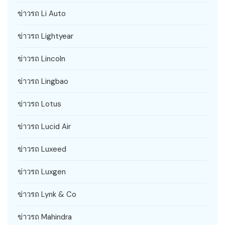
ข่าวรถ Li Auto
ข่าวรถ Lightyear
ข่าวรถ Lincoln
ข่าวรถ Lingbao
ข่าวรถ Lotus
ข่าวรถ Lucid Air
ข่าวรถ Luxeed
ข่าวรถ Luxgen
ข่าวรถ Lynk & Co
ข่าวรถ Mahindra