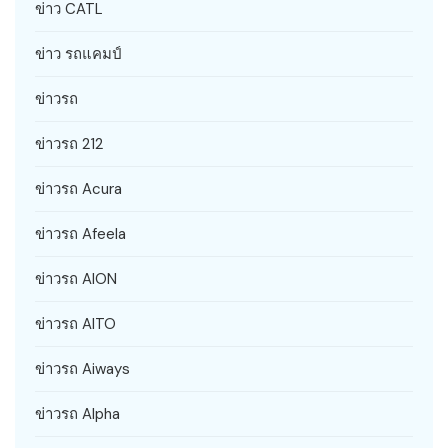
ข่าว CATL
ข่าว รถแคมป์
ข่าวรถ
ข่าวรถ 212
ข่าวรถ Acura
ข่าวรถ Afeela
ข่าวรถ AION
ข่าวรถ AITO
ข่าวรถ Aiways
ข่าวรถ Alpha