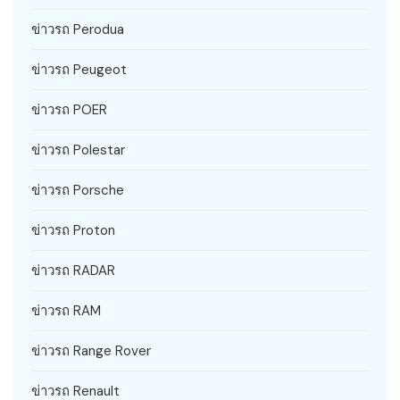
ข่าวรถ Perodua
ข่าวรถ Peugeot
ข่าวรถ POER
ข่าวรถ Polestar
ข่าวรถ Porsche
ข่าวรถ Proton
ข่าวรถ RADAR
ข่าวรถ RAM
ข่าวรถ Range Rover
ข่าวรถ Renault