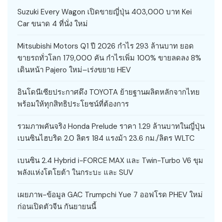
Suzuki Every Wagon เปิดขายญี่ปุ่น 403,000 บาท Kei
Car ขนาด 4 ที่นั่ง ใหม่
Mitsubishi Motors Q1 ปี 2026 กำไร 293 ล้านบาท ยอด
ขายรถทั่วโลก 179,000 คัน กำไรเพิ่ม 100% ขายลดลง 8%
เดินหน้า Pajero ใหม่–เร่งขยาย HEV
อินโดนีเซียประกาศดึง TOYOTA ย้ายฐานผลิตหลักจากไทย
พร้อมให้ทุกสิทธิประโยชน์ที่ต้องการ
รวมภาพคันจริง Honda Prelude ราคา 1.29 ล้านบาทในญี่ปุ่น
เบนซินไฮบริด 2.0 ลิตร 184 แรงม้า 23.6 กม./ลิตร WLTC
เบนซิน 2.4 Hybrid i-FORCE MAX และ Twin-Turbo V6 ขุม
พลังแห่งโตโยต้า ในกระบะ และ SUV
เผยภาพ-ข้อมูล GAC Trumpchi Yue 7 ออฟโรด PHEV ใหม่
ก่อนเปิดตัวจีน กันยายนนี้