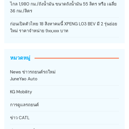
ไกล 1,980 กม./ถังน้ำมัน ขนาดถังน้ำมัน 55 ลิตร หรือ เฉลี่ย
36 กม./ลิตร
ก่อนเปิดตัวไทย 18 สิงหาคมนี้ XPENG L03 BEV มี 2 รุ่นย่อย
ใหม่ ราคาจำหน่าย 9xx,xxx บาท
หมวดหมู่
News ข่าวรถยนต์รถใหม่
JuneYao Auto
KG Mobility
การดูแลรถยนต์
ข่าว CATL