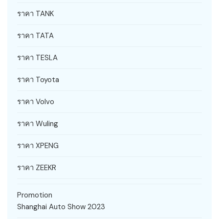
ราคา TANK
ราคา TATA
ราคา TESLA
ราคา Toyota
ราคา Volvo
ราคา Wuling
ราคา XPENG
ราคา ZEEKR
Promotion
Shanghai Auto Show 2023