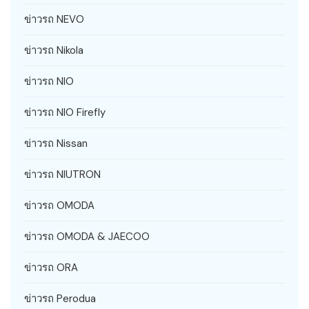
ข่าวรถ NEVO
ข่าวรถ Nikola
ข่าวรถ NIO
ข่าวรถ NIO Firefly
ข่าวรถ Nissan
ข่าวรถ NIUTRON
ข่าวรถ OMODA
ข่าวรถ OMODA & JAECOO
ข่าวรถ ORA
ข่าวรถ Perodua