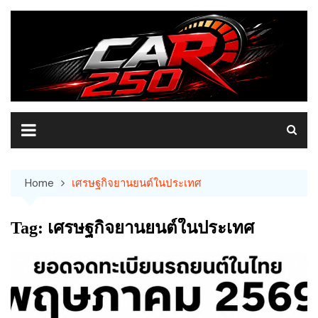
Skip
to
content
Home
เศรษฐกิจยานยนต์ในประเทศ
Tag:
เศรษฐกิจยานยนต์ในประเทศ