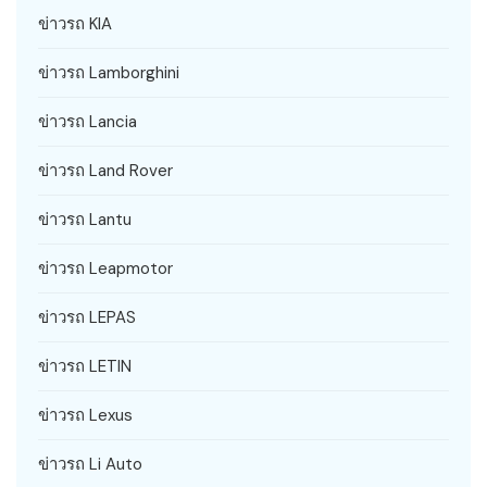
ข่าวรถ KIA
ข่าวรถ Lamborghini
ข่าวรถ Lancia
ข่าวรถ Land Rover
ข่าวรถ Lantu
ข่าวรถ Leapmotor
ข่าวรถ LEPAS
ข่าวรถ LETIN
ข่าวรถ Lexus
ข่าวรถ Li Auto