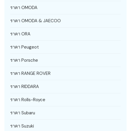
ราคา OMODA
ราคา OMODA & JAECOO
ราคา ORA
ราคา Peugeot
ราคา Porsche
ราคา RANGE ROVER
ราคา RIDDARA
ราคา Rolls-Royce
ราคา Subaru
ราคา Suzuki