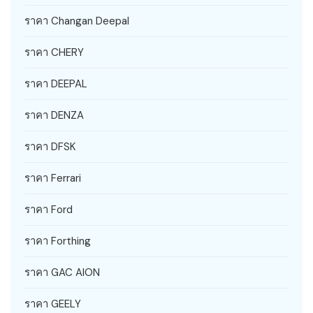
ราคา Changan Deepal
ราคา CHERY
ราคา DEEPAL
ราคา DENZA
ราคา DFSK
ราคา Ferrari
ราคา Ford
ราคา Forthing
ราคา GAC AION
ราคา GEELY