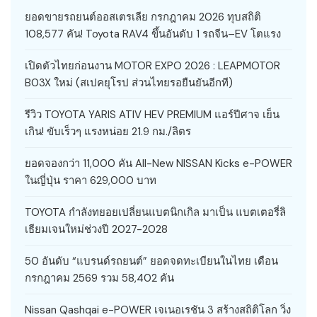
ยอดขายรถยนต์ออสเตรเลีย กรกฎาคม 2026 ทุบสถิติ
108,577 คัน! Toyota RAV4 ขึ้นอันดับ 1 รถจีน–EV โตแรง
เปิดตัวไทยก่อนงาน MOTOR EXPO 2026 : LEAPMOTOR
B03X ใหม่ (สเปคยุโรป ส่วนไทยรอยืนยันอีกที)
รีวิว TOYOTA YARIS ATIV HEV PREMIUM แอร์ปีศาจ เย็น
เกิน! ขับเร็วๆ แรงหน่อย 21.9 กม./ลิตร
ยอดจองกว่า 11,000 คัน All-New NISSAN Kicks e-POWER
ในญี่ปุ่น ราคา 629,000 บาท
TOYOTA กำลังทยอยเปลี่ยนแบตนิกเกิล มาเป็น แบตเตอรี่ลิ
เธียมเจนใหม่ช่วงปี 2027-2028
50 อันดับ “แบรนด์รถยนต์” ยอดจดทะเบียนในไทย เดือน
กรกฎาคม 2569 รวม 58,402 คัน
Nissan Qashqai e-POWER เจเนอเรชัน 3 สร้างสถิติโลก วิ่ง