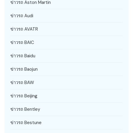
ข่าวรถ Aston Martin
ข่าวรถ Audi
ข่าวรถ AVATR
ข่าวรถ BAIC
ข่าวรถ Baidu
ข่าวรถ Baojun
ข่าวรถ BAW
ข่าวรถ Beijing
ข่าวรถ Bentley
ข่าวรถ Bestune