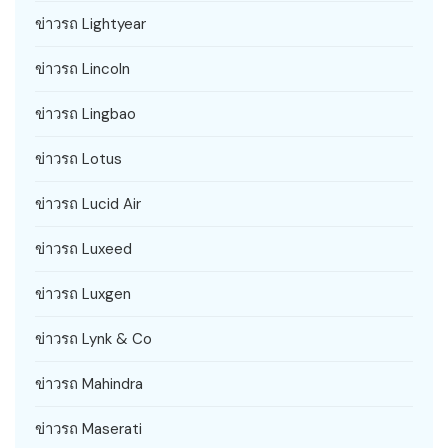
ข่าวรถ Lightyear
ข่าวรถ Lincoln
ข่าวรถ Lingbao
ข่าวรถ Lotus
ข่าวรถ Lucid Air
ข่าวรถ Luxeed
ข่าวรถ Luxgen
ข่าวรถ Lynk & Co
ข่าวรถ Mahindra
ข่าวรถ Maserati