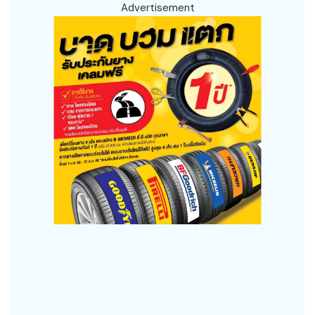
Advertisement