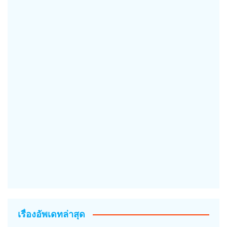
เรื่องอัพเดทล่าสุด