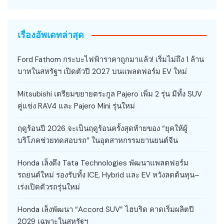
เรื่องอัพเดทล่าสุด
Ford Fathom กระบะไฟฟ้าราคาถูกมาแล้ว! เริ่มไม่ถึง 1 ล้าน
บาทในสหรัฐฯ เปิดตัวปี 2027 บนแพลตฟอร์ม EV ใหม่
Mitsubishi เตรียมขยายตระกูล Pajero เพิ่ม 2 รุ่น มีทั้ง SUV
คู่แข่ง RAV4 และ Pajero Mini รุ่นใหม่
ฤดูร้อนปี 2026 จะเป็นฤดูร้อนครั้งสุดท้ายของ “ยุคให้ผู้
บริโภคช่วยทดสอบรถ” ในอุตสาหกรรมยานยนต์จีน
Honda เล็งดึง Tata Technologies พัฒนาแพลตฟอร์ม
รถยนต์ใหม่ รองรับทั้ง ICE, Hybrid และ EV หวังลดต้นทุน–
เร่งเปิดตัวรถรุ่นใหม่
Honda เล็งพัฒนา “Accord SUV” ไฮบริด คาดเริ่มผลิตปี
2029 เฉพาะในสหรัฐฯ