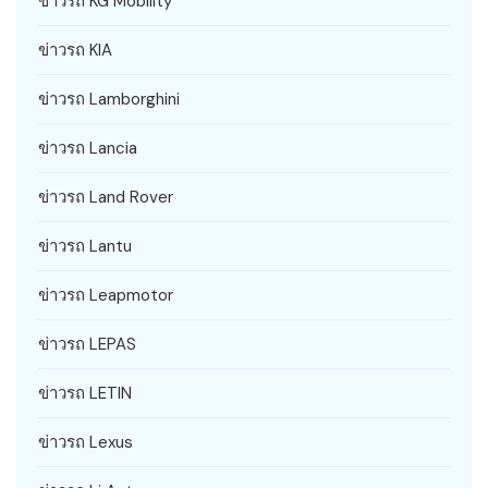
ข่าวรถ KG Mobility
ข่าวรถ KIA
ข่าวรถ Lamborghini
ข่าวรถ Lancia
ข่าวรถ Land Rover
ข่าวรถ Lantu
ข่าวรถ Leapmotor
ข่าวรถ LEPAS
ข่าวรถ LETIN
ข่าวรถ Lexus