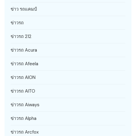
ข่าว รถแคมป์
ข่าวรถ
ข่าวรถ 212
ข่าวรถ Acura
ข่าวรถ Afeela
ข่าวรถ AION
ข่าวรถ AITO
ข่าวรถ Aiways
ข่าวรถ Alpha
ข่าวรถ Arcfox