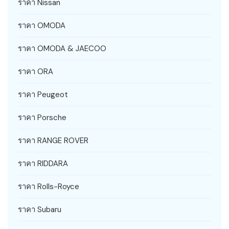
ราคา Nissan
ราคา OMODA
ราคา OMODA & JAECOO
ราคา ORA
ราคา Peugeot
ราคา Porsche
ราคา RANGE ROVER
ราคา RIDDARA
ราคา Rolls-Royce
ราคา Subaru