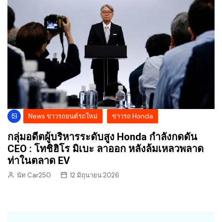
News ข่าวรถยนต์รถใหม่
ข่าวรถ Honda
กลุ่มอดีตผู้บริหารระดับสูง Honda กำลังกดดัน
CEO : โทชิฮิโร มิเบะ ลาออก หลังล้มเหลวพลาด
ท่าในตลาด EV
นัท Car250
12 มิถุนายน 2026