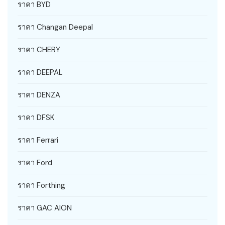
ราคา BYD
ราคา Changan Deepal
ราคา CHERY
ราคา DEEPAL
ราคา DENZA
ราคา DFSK
ราคา Ferrari
ราคา Ford
ราคา Forthing
ราคา GAC AION