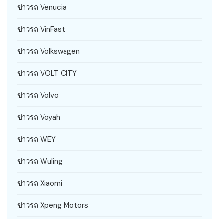
ข่าวรถ Venucia
ข่าวรถ VinFast
ข่าวรถ Volkswagen
ข่าวรถ VOLT CITY
ข่าวรถ Volvo
ข่าวรถ Voyah
ข่าวรถ WEY
ข่าวรถ Wuling
ข่าวรถ Xiaomi
ข่าวรถ Xpeng Motors