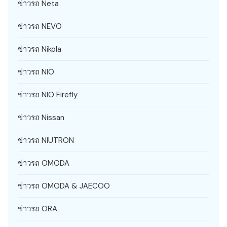
ข่าวรถ Neta
ข่าวรถ NEVO
ข่าวรถ Nikola
ข่าวรถ NIO
ข่าวรถ NIO Firefly
ข่าวรถ Nissan
ข่าวรถ NIUTRON
ข่าวรถ OMODA
ข่าวรถ OMODA & JAECOO
ข่าวรถ ORA