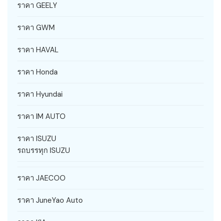
ราคา GEELY
ราคา GWM
ราคา HAVAL
ราคา Honda
ราคา Hyundai
ราคา IM AUTO
ราคา ISUZU
รถบรรทุก ISUZU
ราคา JAECOO
ราคา JuneYao Auto