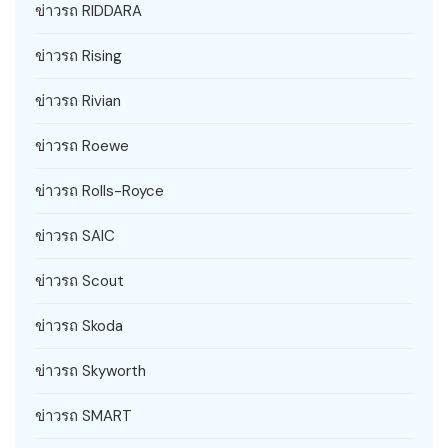
ข่าวรถ RIDDARA
ข่าวรถ Rising
ข่าวรถ Rivian
ข่าวรถ Roewe
ข่าวรถ Rolls-Royce
ข่าวรถ SAIC
ข่าวรถ Scout
ข่าวรถ Skoda
ข่าวรถ Skyworth
ข่าวรถ SMART