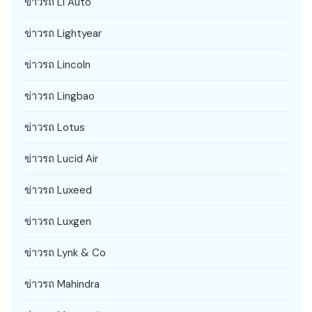
ข่าวรถ Li Auto
ข่าวรถ Lightyear
ข่าวรถ Lincoln
ข่าวรถ Lingbao
ข่าวรถ Lotus
ข่าวรถ Lucid Air
ข่าวรถ Luxeed
ข่าวรถ Luxgen
ข่าวรถ Lynk & Co
ข่าวรถ Mahindra