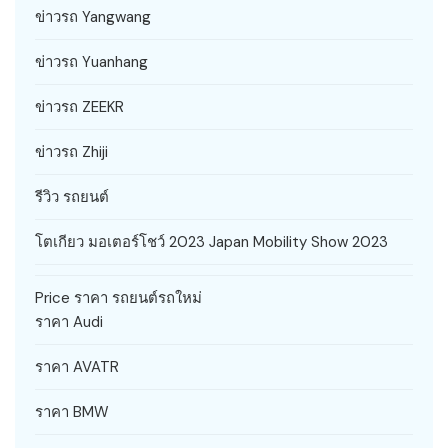
ข่าวรถ Yangwang
ข่าวรถ Yuanhang
ข่าวรถ ZEEKR
ข่าวรถ Zhiji
รีวิว รถยนต์
โตเกียว มอเตอร์โชว์ 2023 Japan Mobility Show 2023
Price ราคา รถยนต์รถใหม่
ราคา Audi
ราคา AVATR
ราคา BMW