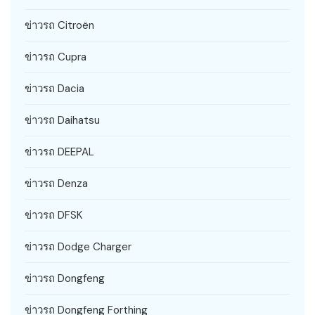
ข่าวรถ Citroën
ข่าวรถ Cupra
ข่าวรถ Dacia
ข่าวรถ Daihatsu
ข่าวรถ DEEPAL
ข่าวรถ Denza
ข่าวรถ DFSK
ข่าวรถ Dodge Charger
ข่าวรถ Dongfeng
ข่าวรถ Dongfeng Forthing