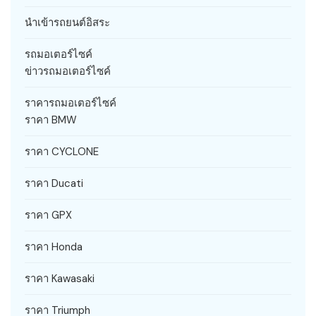
นำเข้ารถยนต์อิสระ
รถมอเตอร์ไซค์
ข่าวรถมอเตอร์ไซค์
ราคารถมอเตอร์ไซค์
ราคา BMW
ราคา CYCLONE
ราคา Ducati
ราคา GPX
ราคา Honda
ราคา Kawasaki
ราคา Triumph