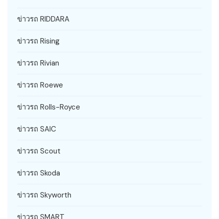
ข่าวรถ RIDDARA
ข่าวรถ Rising
ข่าวรถ Rivian
ข่าวรถ Roewe
ข่าวรถ Rolls-Royce
ข่าวรถ SAIC
ข่าวรถ Scout
ข่าวรถ Skoda
ข่าวรถ Skyworth
ข่าวรถ SMART