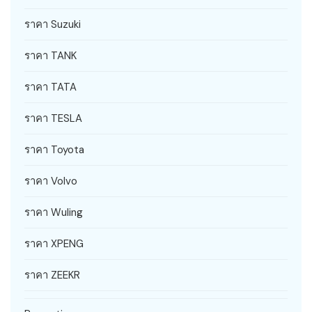
ราคา Suzuki
ราคา TANK
ราคา TATA
ราคา TESLA
ราคา Toyota
ราคา Volvo
ราคา Wuling
ราคา XPENG
ราคา ZEEKR