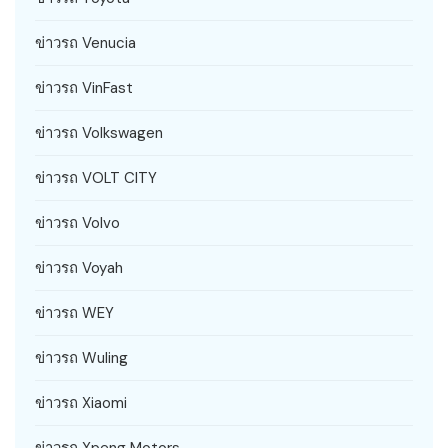
ข่าวรถ Venucia
ข่าวรถ VinFast
ข่าวรถ Volkswagen
ข่าวรถ VOLT CITY
ข่าวรถ Volvo
ข่าวรถ Voyah
ข่าวรถ WEY
ข่าวรถ Wuling
ข่าวรถ Xiaomi