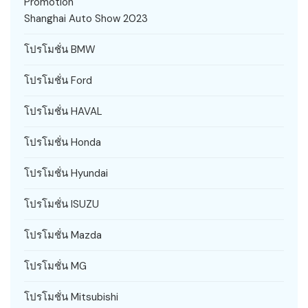
Promotion
Shanghai Auto Show 2023
โปรโมชั่น BMW
โปรโมชั่น Ford
โปรโมชั่น HAVAL
โปรโมชั่น Honda
โปรโมชั่น Hyundai
โปรโมชั่น ISUZU
โปรโมชั่น Mazda
โปรโมชั่น MG
โปรโมชั่น Mitsubishi