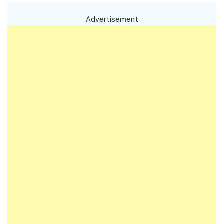
Advertisement