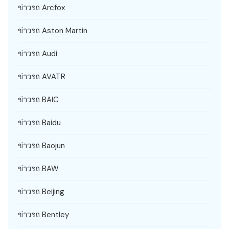
ข่าวรถ Arcfox
ข่าวรถ Aston Martin
ข่าวรถ Audi
ข่าวรถ AVATR
ข่าวรถ BAIC
ข่าวรถ Baidu
ข่าวรถ Baojun
ข่าวรถ BAW
ข่าวรถ Beijing
ข่าวรถ Bentley