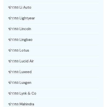
ข่าวรถ Li Auto
ข่าวรถ Lightyear
ข่าวรถ Lincoln
ข่าวรถ Lingbao
ข่าวรถ Lotus
ข่าวรถ Lucid Air
ข่าวรถ Luxeed
ข่าวรถ Luxgen
ข่าวรถ Lynk & Co
ข่าวรถ Mahindra