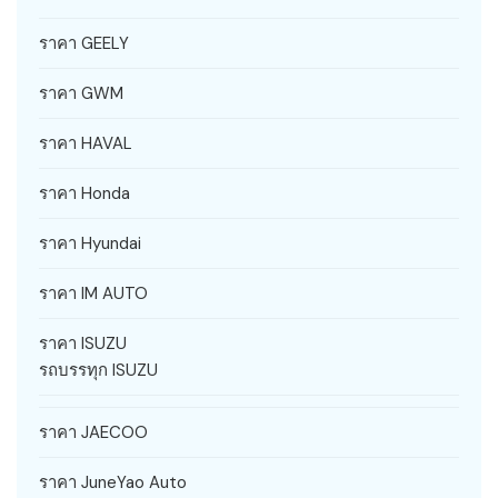
ราคา GEELY
ราคา GWM
ราคา HAVAL
ราคา Honda
ราคา Hyundai
ราคา IM AUTO
ราคา ISUZU
รถบรรทุก ISUZU
ราคา JAECOO
ราคา JuneYao Auto