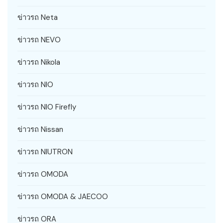
ข่าวรถ Neta
ข่าวรถ NEVO
ข่าวรถ Nikola
ข่าวรถ NIO
ข่าวรถ NIO Firefly
ข่าวรถ Nissan
ข่าวรถ NIUTRON
ข่าวรถ OMODA
ข่าวรถ OMODA & JAECOO
ข่าวรถ ORA