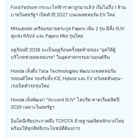
Ford Fathom กระบะไฟฟ้าราคาถูกมาแล้ว! เริ่มไม่ถึง 1 ล้าน
บาทในสหรัฐฯ เปิดตัวปี 2027 บนแพลตฟอร์ม EV ใหม่
Mitsubishi เตรียมขยายตระกูล Pajero เพิ่ม 2 รุ่น มีทั้ง SUV
คู่แข่ง RAV4 และ Pajero Mini รุ่นใหม่
ฤดูร้อนปี 2026 จะเป็นฤดูร้อนครั้งสุดท้ายของ “ยุคให้ผู้
บริโภคช่วยทดสอบรถ” ในอุตสาหกรรมยานยนต์จีน
Honda เล็งดึง Tata Technologies พัฒนาแพลตฟอร์ม
รถยนต์ใหม่ รองรับทั้ง ICE, Hybrid และ EV หวังลดต้นทุน–
เร่งเปิดตัวรถรุ่นใหม่
Honda เล็งพัฒนา “Accord SUV” ไฮบริด คาดเริ่มผลิตปี
2029 เฉพาะในสหรัฐฯ
อินโดนีเซียประกาศดึง TOYOTA ย้ายฐานผลิตหลักจากไทย
พร้อมให้ทุกสิทธิประโยชน์ที่ต้องการ