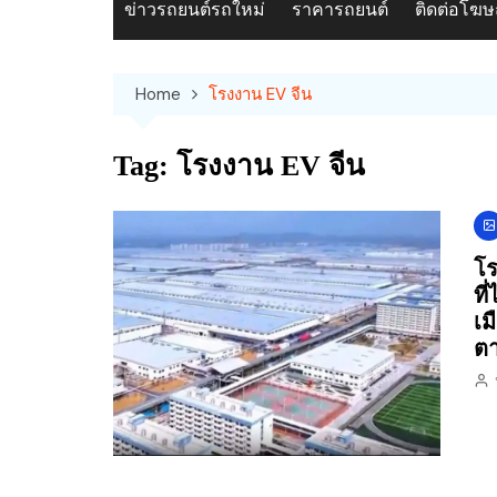
ข่าวรถยนต์รถใหม่
ราคารถยนต์
ติดต่อโฆ
Home
โรงงาน EV จีน
Tag:
โรงงาน EV จีน
โร
ที
เม
ตา