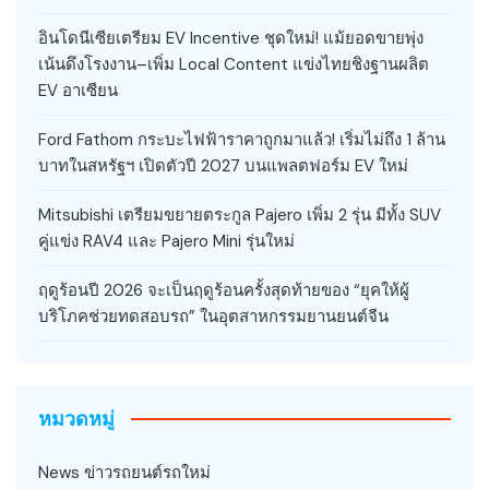
อินโดนีเซียเตรียม EV Incentive ชุดใหม่! แม้ยอดขายพุ่ง
เน้นดึงโรงงาน–เพิ่ม Local Content แข่งไทยชิงฐานผลิต
EV อาเซียน
Ford Fathom กระบะไฟฟ้าราคาถูกมาแล้ว! เริ่มไม่ถึง 1 ล้าน
บาทในสหรัฐฯ เปิดตัวปี 2027 บนแพลตฟอร์ม EV ใหม่
Mitsubishi เตรียมขยายตระกูล Pajero เพิ่ม 2 รุ่น มีทั้ง SUV
คู่แข่ง RAV4 และ Pajero Mini รุ่นใหม่
ฤดูร้อนปี 2026 จะเป็นฤดูร้อนครั้งสุดท้ายของ “ยุคให้ผู้
บริโภคช่วยทดสอบรถ” ในอุตสาหกรรมยานยนต์จีน
หมวดหมู่
News ข่าวรถยนต์รถใหม่