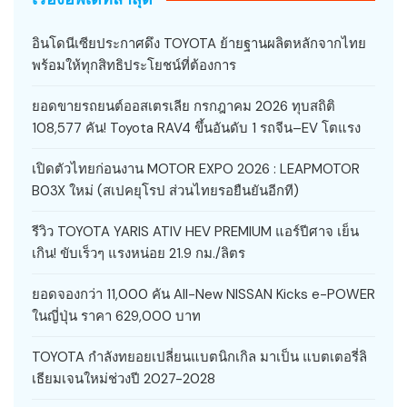
อินโดนีเซียประกาศดึง TOYOTA ย้ายฐานผลิตหลักจากไทย
พร้อมให้ทุกสิทธิประโยชน์ที่ต้องการ
ยอดขายรถยนต์ออสเตรเลีย กรกฎาคม 2026 ทุบสถิติ
108,577 คัน! Toyota RAV4 ขึ้นอันดับ 1 รถจีน–EV โตแรง
เปิดตัวไทยก่อนงาน MOTOR EXPO 2026 : LEAPMOTOR
B03X ใหม่ (สเปคยุโรป ส่วนไทยรอยืนยันอีกที)
รีวิว TOYOTA YARIS ATIV HEV PREMIUM แอร์ปีศาจ เย็น
เกิน! ขับเร็วๆ แรงหน่อย 21.9 กม./ลิตร
ยอดจองกว่า 11,000 คัน All-New NISSAN Kicks e-POWER
ในญี่ปุ่น ราคา 629,000 บาท
TOYOTA กำลังทยอยเปลี่ยนแบตนิกเกิล มาเป็น แบตเตอรี่ลิ
เธียมเจนใหม่ช่วงปี 2027-2028