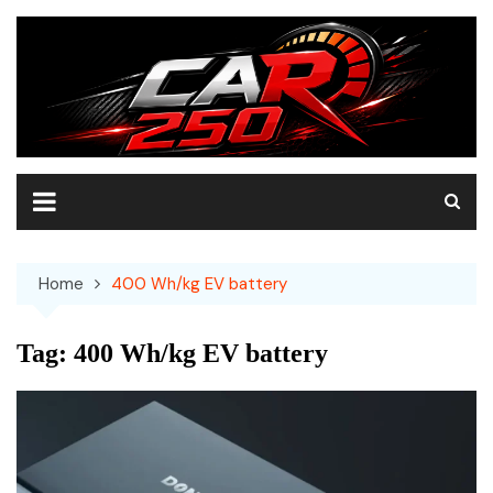
Skip
to
content
Home
400 Wh/kg EV battery
Tag:
400 Wh/kg EV battery