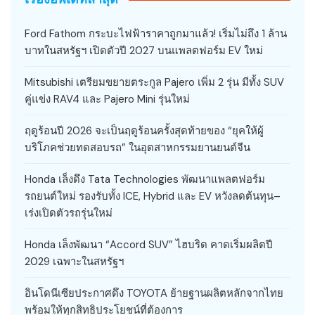
Ford Fathom กระบะไฟฟ้าราคาถูกมาแล้ว! เริ่มไม่ถึง 1 ล้าน
บาทในสหรัฐฯ เปิดตัวปี 2027 บนแพลตฟอร์ม EV ใหม่
Mitsubishi เตรียมขยายตระกูล Pajero เพิ่ม 2 รุ่น มีทั้ง SUV
คู่แข่ง RAV4 และ Pajero Mini รุ่นใหม่
ฤดูร้อนปี 2026 จะเป็นฤดูร้อนครั้งสุดท้ายของ “ยุคให้ผู้
บริโภคช่วยทดสอบรถ” ในอุตสาหกรรมยานยนต์จีน
Honda เล็งดึง Tata Technologies พัฒนาแพลตฟอร์ม
รถยนต์ใหม่ รองรับทั้ง ICE, Hybrid และ EV หวังลดต้นทุน–
เร่งเปิดตัวรถรุ่นใหม่
Honda เล็งพัฒนา “Accord SUV” ไฮบริด คาดเริ่มผลิตปี
2029 เฉพาะในสหรัฐฯ
อินโดนีเซียประกาศดึง TOYOTA ย้ายฐานผลิตหลักจากไทย
พร้อมให้ทุกสิทธิประโยชน์ที่ต้องการ