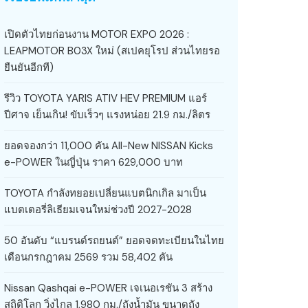
เปิดตัวไทยก่อนงาน MOTOR EXPO 2026 :
LEAPMOTOR B03X ใหม่ (สเปคยุโรป ส่วนไทยรอ
ยืนยันอีกที)
รีวิว TOYOTA YARIS ATIV HEV PREMIUM แอร์
ปีศาจ เย็นเกิน! ขับเร็วๆ แรงหน่อย 21.9 กม./ลิตร
ยอดจองกว่า 11,000 คัน All-New NISSAN Kicks
e-POWER ในญี่ปุ่น ราคา 629,000 บาท
TOYOTA กำลังทยอยเปลี่ยนแบตนิกเกิล มาเป็น
แบตเตอรี่ลิเธียมเจนใหม่ช่วงปี 2027-2028
50 อันดับ “แบรนด์รถยนต์” ยอดจดทะเบียนในไทย
เดือนกรกฎาคม 2569 รวม 58,402 คัน
Nissan Qashqai e-POWER เจเนอเรชัน 3 สร้าง
สถิติโลก วิ่งไกล 1,980 กม./ถังน้ำมัน ขนาดถัง