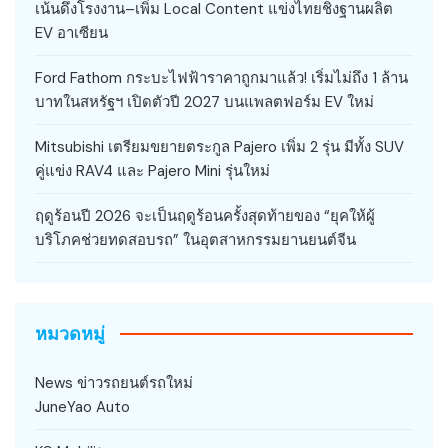
เน้นดึงโรงงาน–เพิ่ม Local Content แข่งไทยชิงฐานผลิต
EV อาเซียน
Ford Fathom กระบะไฟฟ้าราคาถูกมาแล้ว! เริ่มไม่ถึง 1 ล้าน
บาทในสหรัฐฯ เปิดตัวปี 2027 บนแพลตฟอร์ม EV ใหม่
Mitsubishi เตรียมขยายตระกูล Pajero เพิ่ม 2 รุ่น มีทั้ง SUV
คู่แข่ง RAV4 และ Pajero Mini รุ่นใหม่
ฤดูร้อนปี 2026 จะเป็นฤดูร้อนครั้งสุดท้ายของ “ยุคให้ผู้
บริโภคช่วยทดสอบรถ” ในอุตสาหกรรมยานยนต์จีน
หมวดหมู่
News ข่าวรถยนต์รถใหม่
JuneYao Auto