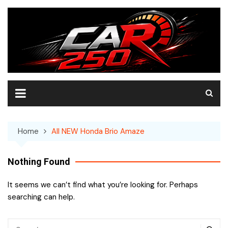
Skip
to
content
Home
All NEW Honda Brio Amaze
Nothing Found
It seems we can’t find what you’re looking for. Perhaps
searching can help.