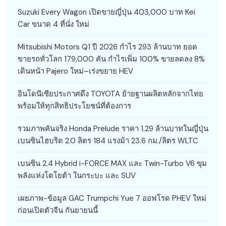
Suzuki Every Wagon เปิดขายญี่ปุ่น 403,000 บาท Kei
Car ขนาด 4 ที่นั่ง ใหม่
Mitsubishi Motors Q1 ปี 2026 กำไร 293 ล้านบาท ยอด
ขายรถทั่วโลก 179,000 คัน กำไรเพิ่ม 100% ขายลดลง 8%
เดินหน้า Pajero ใหม่–เร่งขยาย HEV
อินโดนีเซียประกาศดึง TOYOTA ย้ายฐานผลิตหลักจากไทย
พร้อมให้ทุกสิทธิประโยชน์ที่ต้องการ
รวมภาพคันจริง Honda Prelude ราคา 1.29 ล้านบาทในญี่ปุ่น
เบนซินไฮบริด 2.0 ลิตร 184 แรงม้า 23.6 กม./ลิตร WLTC
เบนซิน 2.4 Hybrid i-FORCE MAX และ Twin-Turbo V6 ขุม
พลังแห่งโตโยต้า ในกระบะ และ SUV
เผยภาพ-ข้อมูล GAC Trumpchi Yue 7 ออฟโรด PHEV ใหม่
ก่อนเปิดตัวจีน กันยายนนี้