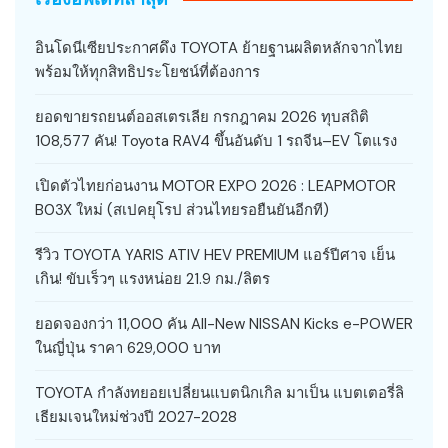
อินโดนีเซียประกาศดึง TOYOTA ย้ายฐานผลิตหลักจากไทย
พร้อมให้ทุกสิทธิประโยชน์ที่ต้องการ
ยอดขายรถยนต์ออสเตรเลีย กรกฎาคม 2026 ทุบสถิติ
108,577 คัน! Toyota RAV4 ขึ้นอันดับ 1 รถจีน–EV โตแรง
เปิดตัวไทยก่อนงาน MOTOR EXPO 2026 : LEAPMOTOR
B03X ใหม่ (สเปคยุโรป ส่วนไทยรอยืนยันอีกที)
รีวิว TOYOTA YARIS ATIV HEV PREMIUM แอร์ปีศาจ เย็น
เกิน! ขับเร็วๆ แรงหน่อย 21.9 กม./ลิตร
ยอดจองกว่า 11,000 คัน All-New NISSAN Kicks e-POWER
ในญี่ปุ่น ราคา 629,000 บาท
TOYOTA กำลังทยอยเปลี่ยนแบตนิกเกิล มาเป็น แบตเตอรี่ลิ
เธียมเจนใหม่ช่วงปี 2027-2028