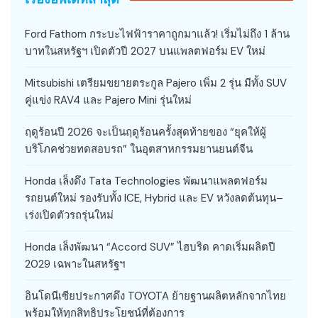
Ford Fathom กระบะไฟฟ้าราคาถูกมาแล้ว! เริ่มไม่ถึง 1 ล้าน
บาทในสหรัฐฯ เปิดตัวปี 2027 บนแพลตฟอร์ม EV ใหม่
Mitsubishi เตรียมขยายตระกูล Pajero เพิ่ม 2 รุ่น มีทั้ง SUV
คู่แข่ง RAV4 และ Pajero Mini รุ่นใหม่
ฤดูร้อนปี 2026 จะเป็นฤดูร้อนครั้งสุดท้ายของ “ยุคให้ผู้
บริโภคช่วยทดสอบรถ” ในอุตสาหกรรมยานยนต์จีน
Honda เล็งดึง Tata Technologies พัฒนาแพลตฟอร์ม
รถยนต์ใหม่ รองรับทั้ง ICE, Hybrid และ EV หวังลดต้นทุน–
เร่งเปิดตัวรถรุ่นใหม่
Honda เล็งพัฒนา “Accord SUV” ไฮบริด คาดเริ่มผลิตปี
2029 เฉพาะในสหรัฐฯ
อินโดนีเซียประกาศดึง TOYOTA ย้ายฐานผลิตหลักจากไทย
พร้อมให้ทุกสิทธิประโยชน์ที่ต้องการ