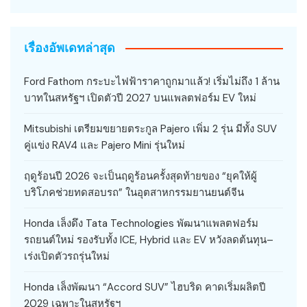
เรื่องอัพเดทล่าสุด
Ford Fathom กระบะไฟฟ้าราคาถูกมาแล้ว! เริ่มไม่ถึง 1 ล้าน
บาทในสหรัฐฯ เปิดตัวปี 2027 บนแพลตฟอร์ม EV ใหม่
Mitsubishi เตรียมขยายตระกูล Pajero เพิ่ม 2 รุ่น มีทั้ง SUV
คู่แข่ง RAV4 และ Pajero Mini รุ่นใหม่
ฤดูร้อนปี 2026 จะเป็นฤดูร้อนครั้งสุดท้ายของ “ยุคให้ผู้
บริโภคช่วยทดสอบรถ” ในอุตสาหกรรมยานยนต์จีน
Honda เล็งดึง Tata Technologies พัฒนาแพลตฟอร์ม
รถยนต์ใหม่ รองรับทั้ง ICE, Hybrid และ EV หวังลดต้นทุน–
เร่งเปิดตัวรถรุ่นใหม่
Honda เล็งพัฒนา “Accord SUV” ไฮบริด คาดเริ่มผลิตปี
2029 เฉพาะในสหรัฐฯ