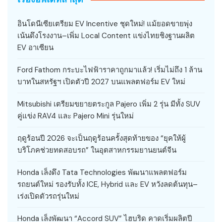
อินโดนีเซียเตรียม EV Incentive ชุดใหม่! แม้ยอดขายพุ่ง
เน้นดึงโรงงาน–เพิ่ม Local Content แข่งไทยชิงฐานผลิต
EV อาเซียน
Ford Fathom กระบะไฟฟ้าราคาถูกมาแล้ว! เริ่มไม่ถึง 1 ล้าน
บาทในสหรัฐฯ เปิดตัวปี 2027 บนแพลตฟอร์ม EV ใหม่
Mitsubishi เตรียมขยายตระกูล Pajero เพิ่ม 2 รุ่น มีทั้ง SUV
คู่แข่ง RAV4 และ Pajero Mini รุ่นใหม่
ฤดูร้อนปี 2026 จะเป็นฤดูร้อนครั้งสุดท้ายของ “ยุคให้ผู้
บริโภคช่วยทดสอบรถ” ในอุตสาหกรรมยานยนต์จีน
Honda เล็งดึง Tata Technologies พัฒนาแพลตฟอร์ม
รถยนต์ใหม่ รองรับทั้ง ICE, Hybrid และ EV หวังลดต้นทุน–
เร่งเปิดตัวรถรุ่นใหม่
Honda เล็งพัฒนา “Accord SUV” ไฮบริด คาดเริ่มผลิตปี