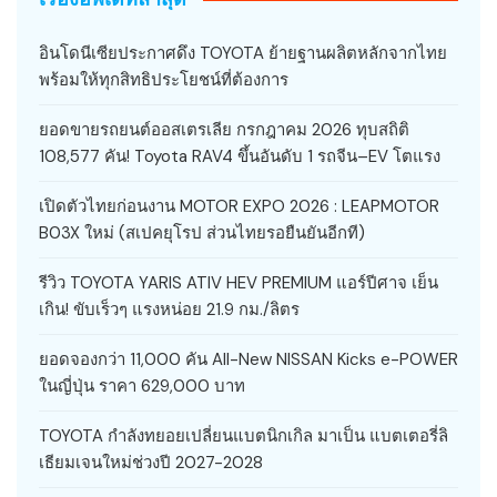
อินโดนีเซียประกาศดึง TOYOTA ย้ายฐานผลิตหลักจากไทย
พร้อมให้ทุกสิทธิประโยชน์ที่ต้องการ
ยอดขายรถยนต์ออสเตรเลีย กรกฎาคม 2026 ทุบสถิติ
108,577 คัน! Toyota RAV4 ขึ้นอันดับ 1 รถจีน–EV โตแรง
เปิดตัวไทยก่อนงาน MOTOR EXPO 2026 : LEAPMOTOR
B03X ใหม่ (สเปคยุโรป ส่วนไทยรอยืนยันอีกที)
รีวิว TOYOTA YARIS ATIV HEV PREMIUM แอร์ปีศาจ เย็น
เกิน! ขับเร็วๆ แรงหน่อย 21.9 กม./ลิตร
ยอดจองกว่า 11,000 คัน All-New NISSAN Kicks e-POWER
ในญี่ปุ่น ราคา 629,000 บาท
TOYOTA กำลังทยอยเปลี่ยนแบตนิกเกิล มาเป็น แบตเตอรี่ลิ
เธียมเจนใหม่ช่วงปี 2027-2028