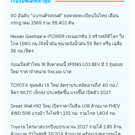
เรื่องอัพเดทล่าสุด
50 อันดับ “แบรนด์รถยนต์” ยอดจดทะเบียนในไทย เดือน
กรกฎาคม 2569 รวม 58,402 คัน
Nissan Qashqai e-POWER เจเนอเรชัน 3 สร้างสถิติโลก วิ่ง
ไกล 1,980 กม./ถังน้ำมัน ขนาดถังน้ำมัน 55 ลิตร หรือ เฉลี่ย
36 กม./ลิตร
ก่อนเปิดตัวไทย 18 สิงหาคมนี้ XPENG L03 BEV มี 2 รุ่นย่อย
ใหม่ ราคาจำหน่าย 9xx,xxx บาท
TOYOTA ขุมพลัง 1.5 ใหม่ อัตราประหยัดอาจถึง! 40 กม./
ลิตร WLTC เล็กลง ประหยัดขึ้น แรงขึ้น! เปิดตัว 2027
Great Wall H10 ใหม่ เปิดราคาในจีน 1.08 ล้านบาท PHEV
4WD 598 แรงม้า วิ่งไฟฟ้า 232 กม. รวมไกล 1,404 กม.
Toyota ไตรมาสแรกปีงบประมาณ 2027 รายได้ 2.85 ล้าน
ล้านบาท กำไรสุทธิ 311,204 ล้านบาท พร้อมเร่งขยายรถไฮ