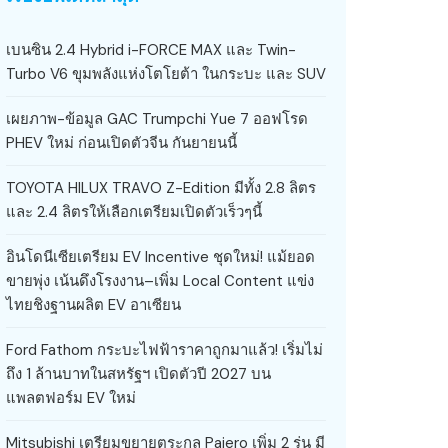
เบนซิน 2.4 Hybrid i-FORCE MAX และ Twin-
Turbo V6 ขุมพลังแห่งโตโยต้า ในกระบะ และ SUV
เผยภาพ-ข้อมูล GAC Trumpchi Yue 7 ออฟโรด
PHEV ใหม่ ก่อนเปิดตัวจีน กันยายนนี้
TOYOTA HILUX TRAVO Z-Edition มีทั้ง 2.8 ลิตร
และ 2.4 ลิตรให้เลือกเตรียมเปิดตัวเร็วๆนี้
อินโดนีเซียเตรียม EV Incentive ชุดใหม่! แม้ยอด
ขายพุ่ง เน้นดึงโรงงาน–เพิ่ม Local Content แข่ง
ไทยชิงฐานผลิต EV อาเซียน
Ford Fathom กระบะไฟฟ้าราคาถูกมาแล้ว! เริ่มไม่
ถึง 1 ล้านบาทในสหรัฐฯ เปิดตัวปี 2027 บน
แพลตฟอร์ม EV ใหม่
Mitsubishi เตรียมขยายตระกูล Pajero เพิ่ม 2 รุ่น มี