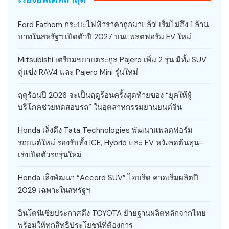
Ford Fathom กระบะไฟฟ้าราคาถูกมาแล้ว! เริ่มไม่ถึง 1 ล้าน
บาทในสหรัฐฯ เปิดตัวปี 2027 บนแพลตฟอร์ม EV ใหม่
Mitsubishi เตรียมขยายตระกูล Pajero เพิ่ม 2 รุ่น มีทั้ง SUV
คู่แข่ง RAV4 และ Pajero Mini รุ่นใหม่
ฤดูร้อนปี 2026 จะเป็นฤดูร้อนครั้งสุดท้ายของ “ยุคให้ผู้
บริโภคช่วยทดสอบรถ” ในอุตสาหกรรมยานยนต์จีน
Honda เล็งดึง Tata Technologies พัฒนาแพลตฟอร์ม
รถยนต์ใหม่ รองรับทั้ง ICE, Hybrid และ EV หวังลดต้นทุน–
เร่งเปิดตัวรถรุ่นใหม่
Honda เล็งพัฒนา “Accord SUV” ไฮบริด คาดเริ่มผลิตปี
2029 เฉพาะในสหรัฐฯ
อินโดนีเซียประกาศดึง TOYOTA ย้ายฐานผลิตหลักจากไทย
พร้อมให้ทุกสิทธิประโยชน์ที่ต้องการ