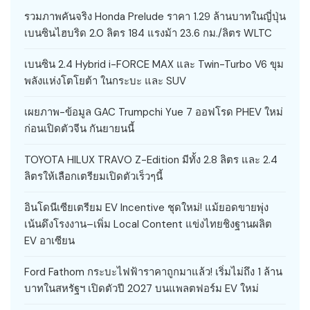
รวมภาพคันจริง Honda Prelude ราคา 1.29 ล้านบาทในญี่ปุ่น
เบนซินไฮบริด 2.0 ลิตร 184 แรงม้า 23.6 กม./ลิตร WLTC
เบนซิน 2.4 Hybrid i-FORCE MAX และ Twin-Turbo V6 ขุม
พลังแห่งโตโยต้า ในกระบะ และ SUV
เผยภาพ-ข้อมูล GAC Trumpchi Yue 7 ออฟโรด PHEV ใหม่
ก่อนเปิดตัวจีน กันยายนนี้
TOYOTA HILUX TRAVO Z-Edition มีทั้ง 2.8 ลิตร และ 2.4
ลิตรให้เลือกเตรียมเปิดตัวเร็วๆนี้
อินโดนีเซียเตรียม EV Incentive ชุดใหม่! แม้ยอดขายพุ่ง
เน้นดึงโรงงาน–เพิ่ม Local Content แข่งไทยชิงฐานผลิต
EV อาเซียน
Ford Fathom กระบะไฟฟ้าราคาถูกมาแล้ว! เริ่มไม่ถึง 1 ล้าน
บาทในสหรัฐฯ เปิดตัวปี 2027 บนแพลตฟอร์ม EV ใหม่