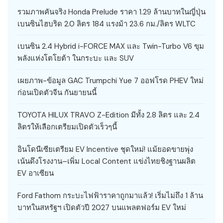
รวมภาพคันจริง Honda Prelude ราคา 1.29 ล้านบาทในญี่ปุ่น
เบนซินไฮบริด 2.0 ลิตร 184 แรงม้า 23.6 กม./ลิตร WLTC
เบนซิน 2.4 Hybrid i-FORCE MAX และ Twin-Turbo V6 ขุม
พลังแห่งโตโยต้า ในกระบะ และ SUV
เผยภาพ-ข้อมูล GAC Trumpchi Yue 7 ออฟโรด PHEV ใหม่
ก่อนเปิดตัวจีน กันยายนนี้
TOYOTA HILUX TRAVO Z-Edition มีทั้ง 2.8 ลิตร และ 2.4
ลิตรให้เลือกเตรียมเปิดตัวเร็วๆนี้
อินโดนีเซียเตรียม EV Incentive ชุดใหม่! แม้ยอดขายพุ่ง
เน้นดึงโรงงาน–เพิ่ม Local Content แข่งไทยชิงฐานผลิต
EV อาเซียน
Ford Fathom กระบะไฟฟ้าราคาถูกมาแล้ว! เริ่มไม่ถึง 1 ล้าน
บาทในสหรัฐฯ เปิดตัวปี 2027 บนแพลตฟอร์ม EV ใหม่