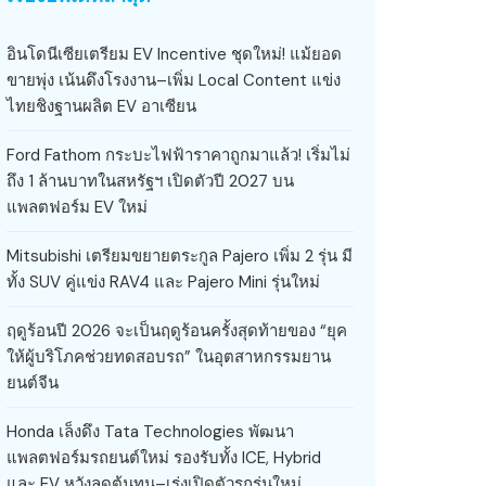
อินโดนีเซียเตรียม EV Incentive ชุดใหม่! แม้ยอด
ขายพุ่ง เน้นดึงโรงงาน–เพิ่ม Local Content แข่ง
ไทยชิงฐานผลิต EV อาเซียน
Ford Fathom กระบะไฟฟ้าราคาถูกมาแล้ว! เริ่มไม่
ถึง 1 ล้านบาทในสหรัฐฯ เปิดตัวปี 2027 บน
แพลตฟอร์ม EV ใหม่
Mitsubishi เตรียมขยายตระกูล Pajero เพิ่ม 2 รุ่น มี
ทั้ง SUV คู่แข่ง RAV4 และ Pajero Mini รุ่นใหม่
ฤดูร้อนปี 2026 จะเป็นฤดูร้อนครั้งสุดท้ายของ “ยุค
ให้ผู้บริโภคช่วยทดสอบรถ” ในอุตสาหกรรมยาน
ยนต์จีน
Honda เล็งดึง Tata Technologies พัฒนา
แพลตฟอร์มรถยนต์ใหม่ รองรับทั้ง ICE, Hybrid
และ EV หวังลดต้นทุน–เร่งเปิดตัวรถรุ่นใหม่