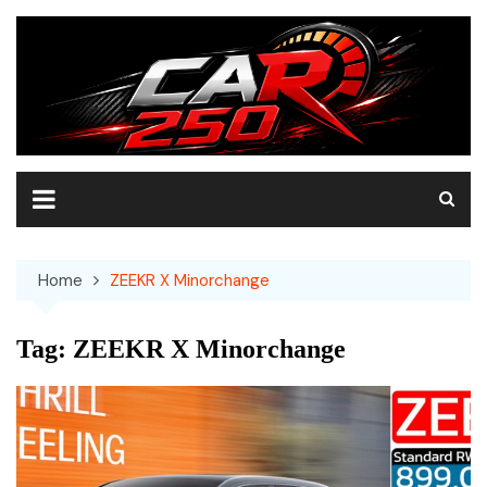
Skip
to
content
Home
ZEEKR X Minorchange
Tag:
ZEEKR X Minorchange