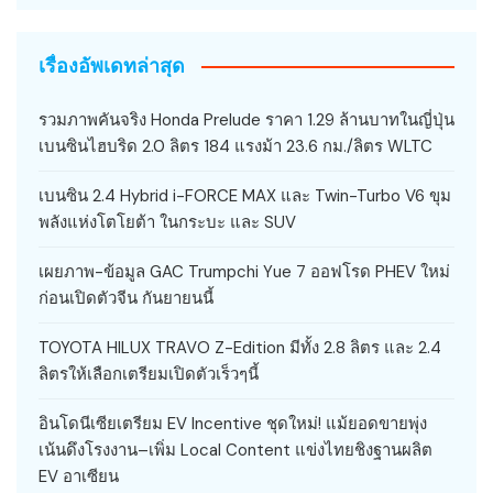
เรื่องอัพเดทล่าสุด
รวมภาพคันจริง Honda Prelude ราคา 1.29 ล้านบาทในญี่ปุ่น
เบนซินไฮบริด 2.0 ลิตร 184 แรงม้า 23.6 กม./ลิตร WLTC
เบนซิน 2.4 Hybrid i-FORCE MAX และ Twin-Turbo V6 ขุม
พลังแห่งโตโยต้า ในกระบะ และ SUV
เผยภาพ-ข้อมูล GAC Trumpchi Yue 7 ออฟโรด PHEV ใหม่
ก่อนเปิดตัวจีน กันยายนนี้
TOYOTA HILUX TRAVO Z-Edition มีทั้ง 2.8 ลิตร และ 2.4
ลิตรให้เลือกเตรียมเปิดตัวเร็วๆนี้
อินโดนีเซียเตรียม EV Incentive ชุดใหม่! แม้ยอดขายพุ่ง
เน้นดึงโรงงาน–เพิ่ม Local Content แข่งไทยชิงฐานผลิต
EV อาเซียน