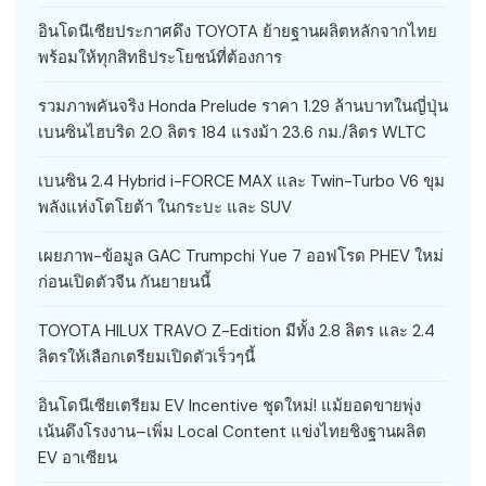
อินโดนีเซียประกาศดึง TOYOTA ย้ายฐานผลิตหลักจากไทย
พร้อมให้ทุกสิทธิประโยชน์ที่ต้องการ
รวมภาพคันจริง Honda Prelude ราคา 1.29 ล้านบาทในญี่ปุ่น
เบนซินไฮบริด 2.0 ลิตร 184 แรงม้า 23.6 กม./ลิตร WLTC
เบนซิน 2.4 Hybrid i-FORCE MAX และ Twin-Turbo V6 ขุม
พลังแห่งโตโยต้า ในกระบะ และ SUV
เผยภาพ-ข้อมูล GAC Trumpchi Yue 7 ออฟโรด PHEV ใหม่
ก่อนเปิดตัวจีน กันยายนนี้
TOYOTA HILUX TRAVO Z-Edition มีทั้ง 2.8 ลิตร และ 2.4
ลิตรให้เลือกเตรียมเปิดตัวเร็วๆนี้
อินโดนีเซียเตรียม EV Incentive ชุดใหม่! แม้ยอดขายพุ่ง
เน้นดึงโรงงาน–เพิ่ม Local Content แข่งไทยชิงฐานผลิต
EV อาเซียน