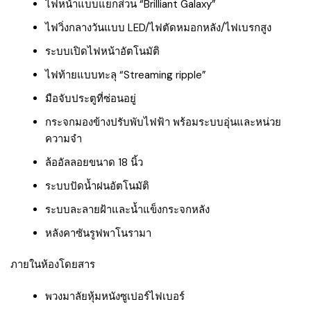
ไฟหน้าแบบแยกส่วน “Brilliant Galaxy”
ไฟวิ่งกลางวันแบบ LED/ไฟตัดหมอกหลัง/ไฟเบรกสูง
ระบบเปิดไฟหน้าอัตโนมัติ
ไฟท้ายแบบทะลุ “Streaming ripple”
มือจับประตูที่ซ่อนอยู่
กระจกมองข้างปรับพับไฟฟ้า พร้อมระบบอุ่นและหน่วย
ความจำ
ล้ออัลลอยขนาด 18 นิ้ว
ระบบปัดน้ำฝนอัตโนมัติ
ระบบละลายฝ้าและน้ำแข็งกระจกหลัง
หลังคาซันรูฟพาโนรามา
ภายในห้องโดยสาร
พวงมาลัยหุ้มหนังซูเปอร์ไฟเบอร์