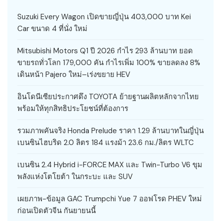
Suzuki Every Wagon เปิดขายญี่ปุ่น 403,000 บาท Kei
Car ขนาด 4 ที่นั่ง ใหม่
Mitsubishi Motors Q1 ปี 2026 กำไร 293 ล้านบาท ยอด
ขายรถทั่วโลก 179,000 คัน กำไรเพิ่ม 100% ขายลดลง 8%
เดินหน้า Pajero ใหม่–เร่งขยาย HEV
อินโดนีเซียประกาศดึง TOYOTA ย้ายฐานผลิตหลักจากไทย
พร้อมให้ทุกสิทธิประโยชน์ที่ต้องการ
รวมภาพคันจริง Honda Prelude ราคา 1.29 ล้านบาทในญี่ปุ่น
เบนซินไฮบริด 2.0 ลิตร 184 แรงม้า 23.6 กม./ลิตร WLTC
เบนซิน 2.4 Hybrid i-FORCE MAX และ Twin-Turbo V6 ขุม
พลังแห่งโตโยต้า ในกระบะ และ SUV
เผยภาพ-ข้อมูล GAC Trumpchi Yue 7 ออฟโรด PHEV ใหม่
ก่อนเปิดตัวจีน กันยายนนี้