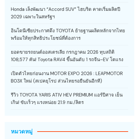
Honda เล็งพัฒนา “Accord SUV” ไฮบริด คาดเริ่มผลิตปี
2029 เฉพาะในสหรัฐฯ
อินโดนีเซียประกาศดึง TOYOTA ย้ายฐานผลิตหลักจากไทย
พร้อมให้ทุกสิทธิประโยชน์ที่ต้องการ
ยอดขายรถยนต์ออสเตรเลีย กรกฎาคม 2026 ทุบสถิติ
108,577 คัน! Toyota RAV4 ขึ้นอันดับ 1 รถจีน–EV โตแรง
เปิดตัวไทยก่อนงาน MOTOR EXPO 2026 : LEAPMOTOR
B03X ใหม่ (สเปคยุโรป ส่วนไทยรอยืนยันอีกที)
รีวิว TOYOTA YARIS ATIV HEV PREMIUM แอร์ปีศาจ เย็น
เกิน! ขับเร็วๆ แรงหน่อย 21.9 กม./ลิตร
หมวดหมู่