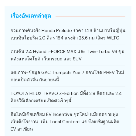
เรื่องอัพเดทล่าสุด
รวมภาพคันจริง Honda Prelude ราคา 1.29 ล้านบาทในญี่ปุ่น
เบนซินไฮบริด 2.0 ลิตร 184 แรงม้า 23.6 กม./ลิตร WLTC
เบนซิน 2.4 Hybrid i-FORCE MAX และ Twin-Turbo V6 ขุม
พลังแห่งโตโยต้า ในกระบะ และ SUV
เผยภาพ-ข้อมูล GAC Trumpchi Yue 7 ออฟโรด PHEV ใหม่
ก่อนเปิดตัวจีน กันยายนนี้
TOYOTA HILUX TRAVO Z-Edition มีทั้ง 2.8 ลิตร และ 2.4
ลิตรให้เลือกเตรียมเปิดตัวเร็วๆนี้
อินโดนีเซียเตรียม EV Incentive ชุดใหม่! แม้ยอดขายพุ่ง
เน้นดึงโรงงาน–เพิ่ม Local Content แข่งไทยชิงฐานผลิต
EV อาเซียน