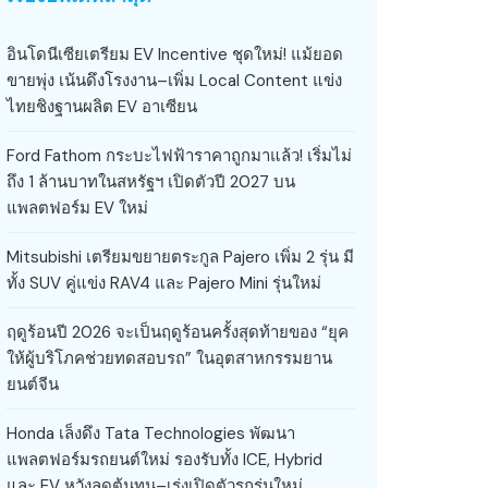
อินโดนีเซียเตรียม EV Incentive ชุดใหม่! แม้ยอด
ขายพุ่ง เน้นดึงโรงงาน–เพิ่ม Local Content แข่ง
ไทยชิงฐานผลิต EV อาเซียน
Ford Fathom กระบะไฟฟ้าราคาถูกมาแล้ว! เริ่มไม่
ถึง 1 ล้านบาทในสหรัฐฯ เปิดตัวปี 2027 บน
แพลตฟอร์ม EV ใหม่
Mitsubishi เตรียมขยายตระกูล Pajero เพิ่ม 2 รุ่น มี
ทั้ง SUV คู่แข่ง RAV4 และ Pajero Mini รุ่นใหม่
ฤดูร้อนปี 2026 จะเป็นฤดูร้อนครั้งสุดท้ายของ “ยุค
ให้ผู้บริโภคช่วยทดสอบรถ” ในอุตสาหกรรมยาน
ยนต์จีน
Honda เล็งดึง Tata Technologies พัฒนา
แพลตฟอร์มรถยนต์ใหม่ รองรับทั้ง ICE, Hybrid
และ EV หวังลดต้นทุน–เร่งเปิดตัวรถรุ่นใหม่