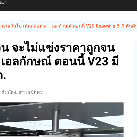
ษณา
กจนเกินไป เน้นคุณภาพ + เอลกักษณ์ ตอนนี้ V23 มียอดขาย 5-6 พันคั
ีน จะไม่แข่งราคาถูกจน
เอลกักษณ์ ตอนนี้ V23 มี
ด.
,
ต์รถใหม่
ข่าวรถ Chery