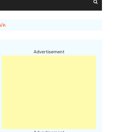
น/ด.
Advertisement