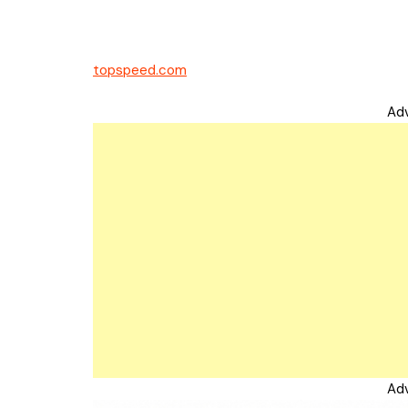
topspeed.com
Ad
Ad