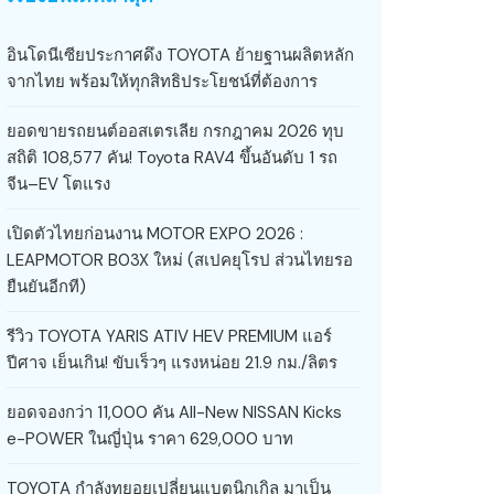
อินโดนีเซียประกาศดึง TOYOTA ย้ายฐานผลิตหลัก
จากไทย พร้อมให้ทุกสิทธิประโยชน์ที่ต้องการ
ยอดขายรถยนต์ออสเตรเลีย กรกฎาคม 2026 ทุบ
สถิติ 108,577 คัน! Toyota RAV4 ขึ้นอันดับ 1 รถ
จีน–EV โตแรง
เปิดตัวไทยก่อนงาน MOTOR EXPO 2026 :
LEAPMOTOR B03X ใหม่ (สเปคยุโรป ส่วนไทยรอ
ยืนยันอีกที)
รีวิว TOYOTA YARIS ATIV HEV PREMIUM แอร์
ปีศาจ เย็นเกิน! ขับเร็วๆ แรงหน่อย 21.9 กม./ลิตร
ยอดจองกว่า 11,000 คัน All-New NISSAN Kicks
e-POWER ในญี่ปุ่น ราคา 629,000 บาท
TOYOTA กำลังทยอยเปลี่ยนแบตนิกเกิล มาเป็น