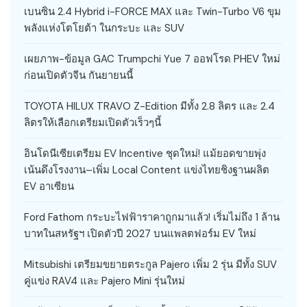
เบนซิน 2.4 Hybrid i-FORCE MAX และ Twin-Turbo V6 ขุม
พลังแห่งโตโยต้า ในกระบะ และ SUV
เผยภาพ-ข้อมูล GAC Trumpchi Yue 7 ออฟโรด PHEV ใหม่
ก่อนเปิดตัวจีน กันยายนนี้
TOYOTA HILUX TRAVO Z-Edition มีทั้ง 2.8 ลิตร และ 2.4
ลิตรให้เลือกเตรียมเปิดตัวเร็วๆนี้
อินโดนีเซียเตรียม EV Incentive ชุดใหม่! แม้ยอดขายพุ่ง
เน้นดึงโรงงาน–เพิ่ม Local Content แข่งไทยชิงฐานผลิต
EV อาเซียน
Ford Fathom กระบะไฟฟ้าราคาถูกมาแล้ว! เริ่มไม่ถึง 1 ล้าน
บาทในสหรัฐฯ เปิดตัวปี 2027 บนแพลตฟอร์ม EV ใหม่
Mitsubishi เตรียมขยายตระกูล Pajero เพิ่ม 2 รุ่น มีทั้ง SUV
คู่แข่ง RAV4 และ Pajero Mini รุ่นใหม่