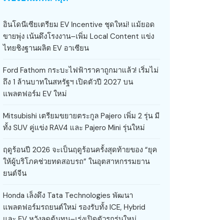
อินโดนีเซียเตรียม EV Incentive ชุดใหม่! แม้ยอด
ขายพุ่ง เน้นดึงโรงงาน–เพิ่ม Local Content แข่ง
ไทยชิงฐานผลิต EV อาเซียน
Ford Fathom กระบะไฟฟ้าราคาถูกมาแล้ว! เริ่มไม่
ถึง 1 ล้านบาทในสหรัฐฯ เปิดตัวปี 2027 บน
แพลตฟอร์ม EV ใหม่
Mitsubishi เตรียมขยายตระกูล Pajero เพิ่ม 2 รุ่น มี
ทั้ง SUV คู่แข่ง RAV4 และ Pajero Mini รุ่นใหม่
ฤดูร้อนปี 2026 จะเป็นฤดูร้อนครั้งสุดท้ายของ “ยุค
ให้ผู้บริโภคช่วยทดสอบรถ” ในอุตสาหกรรมยาน
ยนต์จีน
Honda เล็งดึง Tata Technologies พัฒนา
แพลตฟอร์มรถยนต์ใหม่ รองรับทั้ง ICE, Hybrid
และ EV หวังลดต้นทุน–เร่งเปิดตัวรถรุ่นใหม่